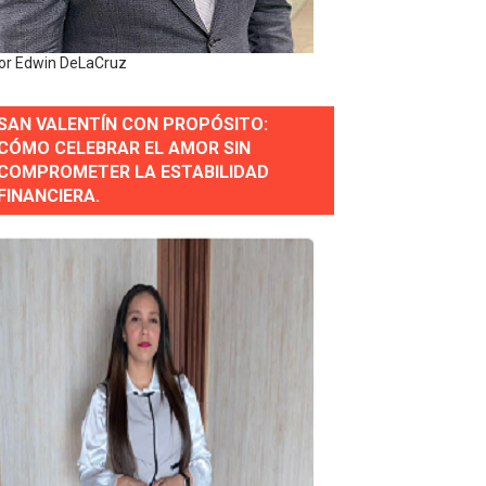
e Historia 2025
or Edwin DeLaCruz
ra fortalecer el diálogo social y el trabajo decente
SAN VALENTÍN CON PROPÓSITO:
or gastronómico
CÓMO CELEBRAR EL AMOR SIN
COMPROMETER LA ESTABILIDAD
FINANCIERA.
estión comunicacional en salud