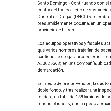
Santo Domingo.- Continuando con el r
contra del tráfico ilícito de sustanci
Ministerio de Cultura anun
Control de Drogas (DNCD) y miembros
Más de 180 dirigentes sindi
presumiblemente cocaína, en un operat
provincia de La Vega.
Restaurante Amigos es rec
Los equipos operativos y fiscales actu
Banco Popular escala 17 po
que varios hombres tratarían de sacar
SNS y el SRSO actualizan M
cantidad de drogas, procedieron a real
AJ0025663) en una compañía, ubicada 
demarcación.
En medio de la intervención, las autor
doble fondo, y tras realizar una insp
madera, un total de 158 láminas de pr
fundas plásticas, con un peso aproxi