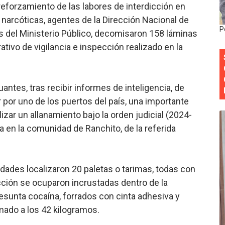
eforzamiento de las labores de interdicción en
as narcóticas, agentes de la Dirección Nacional de
cia ganadores de Premios Anuales de Literatura 2026 y el d
P
 del Ministerio Público, decomisaron 158 láminas
cales de las Américas se reúnen en República Dominicana pa
ivo de vigilancia e inspección realizado en la
onocido por sus cuatro décadas de excelencia en el sect
antes, tras recibir informes de inteligencia, de
siciones en los mil mejores bancos del mundo
 por uno de los puertos del país, una importante
anual de Comunicación Interna y Externa para fortalecer g
izar un allanamiento bajo la orden judicial (2024-
en la comunidad de Ranchito, de la referida
idades localizaron 20 paletas o tarimas, todas con
ección se ocuparon incrustadas dentro de la
esunta cocaína, forrados con cinta adhesiva y
mado a los 42 kilogramos.