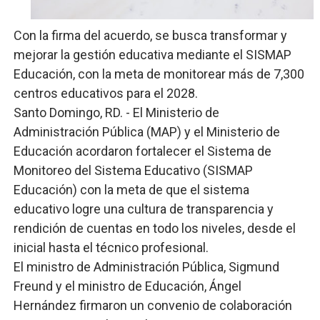
Fellito Suberví inspecciona obras en las “villas” y pide
Con la firma del acuerdo, se busca transformar y
Comedores Comunitarios de DASAC garantizan alimenta
mejorar la gestión educativa mediante el SISMAP
Educación, con la meta de monitorear más de 7,300
UNTC inicia ofensiva para recuperar fuerza gremial y fo
centros educativos para el 2028.
Santo Domingo, RD. - El Ministerio de
PRM escogerá este domingo su nueva cúpula directiva 
Administración Pública (MAP) y el Ministerio de
Candidato a presidente del Colegio de Notarios hace ll
Educación acordaron fortalecer el Sistema de
Monitoreo del Sistema Educativo (SISMAP
Educación) con la meta de que el sistema
educativo logre una cultura de transparencia y
rendición de cuentas en todo los niveles, desde el
inicial hasta el técnico profesional.
El ministro de Administración Pública, Sigmund
Freund y el ministro de Educación, Ángel
Hernández firmaron un convenio de colaboración