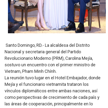
Candidato a presidente del Colegio de Notarios hace ll
Digecac realizará Primer Festival de Plantas 2026
Josefa Castillo: Liderazgo y Transformación Social al F
Lee Ballester a los que se forman como agentes “Todo
Operativo Interinstitucional “Compromiso Ambiental 2.
Santo Domingo, RD.- La alcaldesa del Distrito
Nacional y secretaria general del Partido
Trabajadores de la prensa y Obispado de la Provincia 
Revolucionario Moderno (PRM), Carolina Mejía,
sostuvo un encuentro con el primer ministro de
Vietnam, Pham Minh Chính.
La reunión tuvo lugar en el Hotel Embajador, donde
Mejía y el funcionario vietnamita trataron los
vínculos diplomáticos entre ambas naciones, así
como perspectivas de crecimiento de cada país y
las áreas de cooperación, principalmente en lo