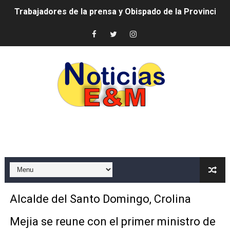
Ministerio de Cultura anuncia ganadores de Premios Anu
Más de 180 dirigentes sindicales de las Américas se re
Restaurante Amigos es reconocido por sus cuatro déc
Banco Popular escala 17 posiciones en los mil mejore
SNS y el SRSO actualizan Manual de Comunicación Inter
Osiris de León responde a Roberto Tineo y a Yeisy por 
DGPCF: 55 años sembrando desarrollo y fortaleciendo 
Operativo interagencial frena delitos ambientales y re
Alcalde del Santo Domingo, Crolina
-Propeep y Gestión Presidencial encabezan entrega co
Mejia se reune con el primer ministro de