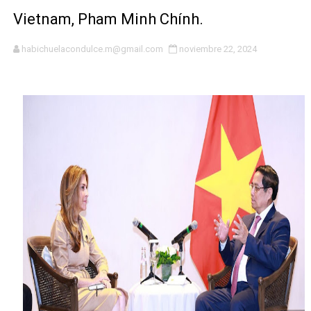
Ministerio de Defensa siembra esperanza y protege e
Vietnam, Pham Minh Chính.
MICM y CECCOM retienen 213,355 galones de combustibl
habichuelacondulce.m@gmail.com
noviembre 22, 2024
Bienes Nacionales recauda más de RD 57 millones en s
Residentes en San Juan beneficiados con jornada asiste
El magistrado Henry Molina decidió no seguir en la Pre
​Domingo Plácido critica la situación económica y califi
Graduación XII Promoción Servicio Militar Voluntario
Fellito Suberví asegura en Carolina Mejía RD tiene la op
Hipótesis policial sobre atentado a balazos en la aven
CESDN urge fortalecer el sistema eléctrico ante con