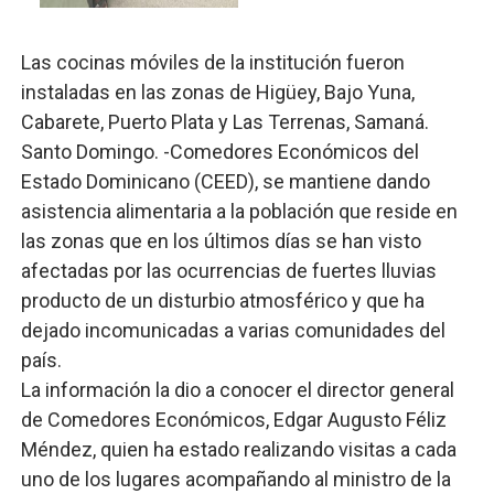
DGPCF: 55 años sembrando desarrollo y fortaleciendo 
Las cocinas móviles de la institución fueron
Operativo interagencial frena delitos ambientales y re
instaladas en las zonas de Higüey, Bajo Yuna,
Cabarete, Puerto Plata y Las Terrenas, Samaná.
-Propeep y Gestión Presidencial encabezan entrega co
Santo Domingo. -Comedores Económicos del
Ministerio de Defensa siembra esperanza y protege e
Estado Dominicano (CEED), se mantiene dando
asistencia alimentaria a la población que reside en
MICM y CECCOM retienen 213,355 galones de combustibl
las zonas que en los últimos días se han visto
afectadas por las ocurrencias de fuertes lluvias
Bienes Nacionales recauda más de RD 57 millones en s
producto de un disturbio atmosférico y que ha
dejado incomunicadas a varias comunidades del
país.
La información la dio a conocer el director general
de Comedores Económicos, Edgar Augusto Féliz
Méndez, quien ha estado realizando visitas a cada
uno de los lugares acompañando al ministro de la