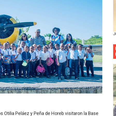
encial encabezan entrega compensación a comerciantes impa
mbra esperanza y protege el agua mediante Jornada de Re
3,355 galones de combustibles y 46 millones de mercancía
J
más de RD 57 millones en segunda subasta pública del año
eficiados con jornada asistencial de Desarrollo de la Comu
decidió no seguir en la Presidencia de la Suprema Corte de
situación económica y califica de ineficiente la gestión del
rvicio Militar Voluntario
Carolina Mejía RD tiene la oportunidad histórica de elegir l
entado a balazos en la avenida Abraham Lincoln y fallecer 
 Otilia Peláez y Peña de Horeb visitaron la Base