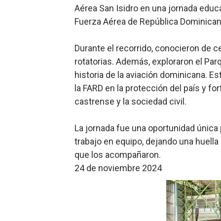
Aérea San Isidro en una jornada educa
PRM escogerá este domingo
Fuerza Aérea de República Dominican
Candidato a presidente del 
Durante el recorrido, conocieron de c
Digecac realizará Primer F
rotatorias. Además, exploraron el Par
historia de la aviación dominicana. Est
Josefa Castillo: Liderazgo 
la FARD en la protección del país y for
castrense y la sociedad civil.
Lee Ballester a los que se
La jornada fue una oportunidad única p
trabajo en equipo, dejando una huella
que los acompañaron.
24 de noviembre 2024