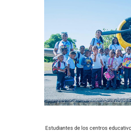
-Propeep y Gestión Presid
Ministerio de Defensa sie
MICM y CECCOM retienen 21
Bienes Nacionales recauda 
Residentes en San Juan ben
El magistrado Henry Molina 
​Domingo Plácido critica la 
Graduación XII Promoción Se
Fellito Suberví asegura en 
Hipótesis policial sobre at
Estudiantes de los centros educativos