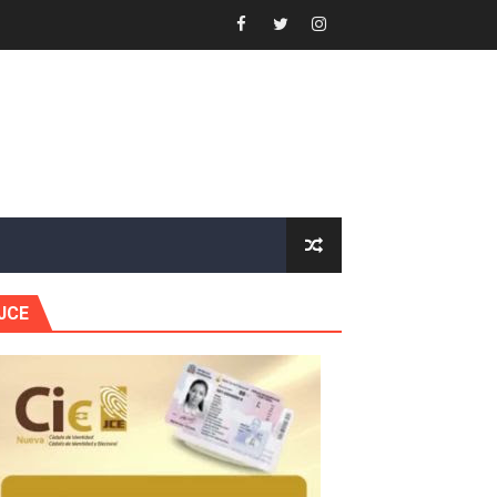
 Estratégica para Impulsar el Desarrollo de Santo Domingo
e Historia 2025
ra fortalecer el diálogo social y el trabajo decente
or gastronómico
JCE
estión comunicacional en salud
e Presa de Guaiguí: "Es ignorancia supina"
gidas del país