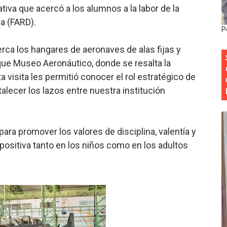
tiva que acercó a los alumnos a la labor de la
 su nueva cúpula directiva con Abinader a la cabeza
a (FARD).
P
Colegio de Notarios hace llamado a la unidad.
erca los hangares de aeronaves de alas fijas y
estival de Plantas 2026
que Museo Aeronáutico, donde se resalta la
a visita les permitió conocer el rol estratégico de
y Transformación Social al Frente del INAIPI
talecer los lazos entre nuestra institución
 forman como agentes “Todo el equipo de la DGM debe acog
ara promover los valores de disciplina, valentía y
 positiva tanto en los niños como en los adultos