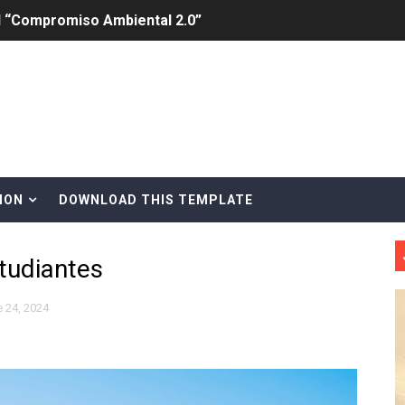
al “Compromiso Ambiental 2.0”
y Obispado de la Provincia Santo Domingo Acuerdan Alianza
cia ganadores de Premios Anuales de Literatura 2026 y el d
cales de las Américas se reúnen en República Dominicana pa
onocido por sus cuatro décadas de excelencia en el sect
ION
DOWNLOAD THIS TEMPLATE
siciones en los mil mejores bancos del mundo
studiantes
anual de Comunicación Interna y Externa para fortalecer g
Roberto Tineo y a Yeisy por sus críticas destempladas sobr
 24, 2024
esarrollo y fortaleciendo la frontera dominicana
ena delitos ambientales y recupera terrenos en zonas prote