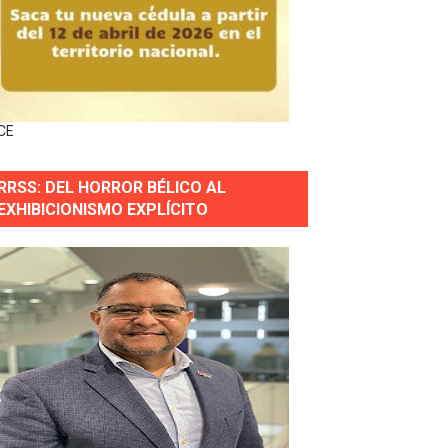
ctados por la obra vial, en cumplimiento de un compromis
forestación en Manabao
s en lo que va de año
CE
RRSS: DEL HORROR BÉLICO AL
nidad y Ejército RD
EXHIBICIONISMO EXPLÍCITO
 Justicia.
 gobierno
a primera mujer presidente de la República
horas después