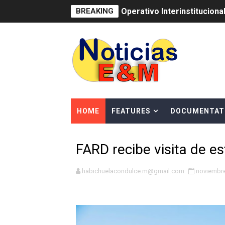
BREAKING
Operativo Interinstitucion
Trabajadores de la prensa 
Ministerio de Cultura anun
Más de 180 dirigentes sindi
Restaurante Amigos es rec
HOME
FEATURES
DOCUMENTAT
Banco Popular escala 17 po
FARD recibe visita de e
SNS y el SRSO actualizan M
Osiris de León responde a 
habichuelacondulce.m@gmail.com
noviembre
DGPCF: 55 años sembrando d
Operativo interagencial fr