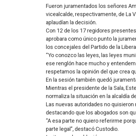
Fueron juramentados los señores A
Lee Ballester a los que se
vicealcalde, respectivamente, de La V
Operativo Interinstitucion
aplaudían la decisión.
Con 12 de los 17 regidores presentes,
Trabajadores de la prensa 
aprobara como único punto la juramen
los concejales del Partido de la Liber
Ministerio de Cultura anun
“Yo conozco las leyes, las leyes mun
Más de 180 dirigentes sindi
ese renglón hace mucho y entendemo
respetamos la opinión del que crea qu
En la sesión también quedó juramenta
Mientras el presidente de la Sala, Est
normaliza la situación en la alcaldía d
Las nuevas autoridades no quisieron r
destacando que los abogados son qu
“A esa parte no quiero referirme por
parte legal”, destacó Custodio.