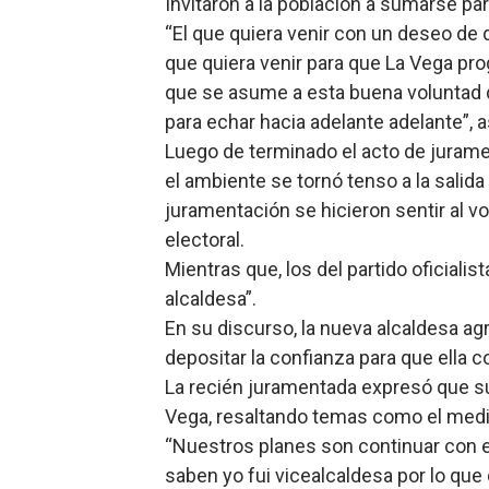
Invitaron a la población a sumarse par
“El que quiera venir con un deseo de
que quiera venir para que La Vega pr
que se asume a esta buena volunta
para echar hacia adelante adelante”, 
Luego de terminado el acto de jurame
el ambiente se tornó tenso a la salida 
juramentación se hicieron sentir al v
electoral.
Mientras que, los del partido oficiali
alcaldesa”.
En su discurso, la nueva alcaldesa ag
depositar la confianza para que ella co
La recién juramentada expresó que su
Vega, resaltando temas como el medio
“Nuestros planes son continuar con e
saben yo fui vicealcaldesa por lo q