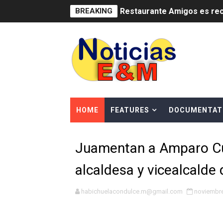
BREAKING
Restaurante Amigos es rec
Banco Popular escala 17 po
SNS y el SRSO actualizan M
Osiris de León responde a 
DGPCF: 55 años sembrando d
HOME
FEATURES
DOCUMENTAT
Operativo interagencial fr
Juamentan a Amparo C
-Propeep y Gestión Presid
alcaldesa y vicealcalde
Ministerio de Defensa sie
MICM y CECCOM retienen 21
habichuelacondulce.m@gmail.com
noviembre
Bienes Nacionales recauda 