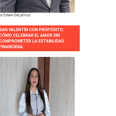
erse a normas éticas y ser garante de los derechos de la
or Edwin DeLaCruz
SAN VALENTÍN CON PROPÓSITO:
 Estratégica para Impulsar el Desarrollo de Santo Domingo
CÓMO CELEBRAR EL AMOR SIN
COMPROMETER LA ESTABILIDAD
e Historia 2025
FINANCIERA.
ra fortalecer el diálogo social y el trabajo decente