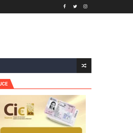
or gastronómico
estión comunicacional en salud
e Presa de Guaiguí: "Es ignorancia supina"
gidas del país
JCE
ctados por la obra vial, en cumplimiento de un compromis
forestación en Manabao
s en lo que va de año