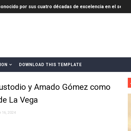
onocido por sus cuatro décadas de excelencia en el sect
siciones en los mil mejores bancos del mundo
anual de Comunicación Interna y Externa para fortalecer g
Roberto Tineo y a Yeisy por sus críticas destempladas sobr
esarrollo y fortaleciendo la frontera dominicana
ION
DOWNLOAD THIS TEMPLATE
ena delitos ambientales y recupera terrenos en zonas prote
ustodio y Amado Gómez como
encial encabezan entrega compensación a comerciantes impa
 de La Vega
mbra esperanza y protege el agua mediante Jornada de Re
3,355 galones de combustibles y 46 millones de mercancía
 16, 2024
más de RD 57 millones en segunda subasta pública del año