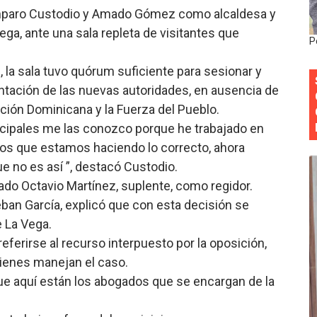
mparo Custodio y Amado Gómez como alcaldesa y
 forman como agentes “Todo el equipo de la DGM debe acog
ega, ante una sala repleta de visitantes que
P
al “Compromiso Ambiental 2.0”
 la sala tuvo quórum suficiente para sesionar y
y Obispado de la Provincia Santo Domingo Acuerdan Alianza
tación de las nuevas autoridades, en ausencia de
ación Dominicana y la Fuerza del Pueblo.
cia ganadores de Premios Anuales de Literatura 2026 y el d
icipales me las conozco porque he trabajado en
cales de las Américas se reúnen en República Dominicana pa
s que estamos haciendo lo correcto, ahora
e no es así ”, destacó Custodio.
do Octavio Martínez, suplente, como regidor.
eban García, explicó que con esta decisión se
e La Vega.
eferirse al recurso interpuesto por la oposición,
ienes manejan el caso.
que aquí están los abogados que se encargan de la