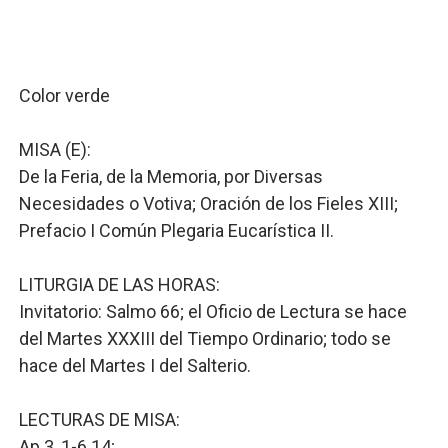
Comedores Comunitarios de DASAC garantizan alimenta
UNTC inicia ofensiva para recuperar fuerza gremial y fo
Color verde
PRM escogerá este domingo su nueva cúpula directiva 
MISA (E):
Candidato a presidente del Colegio de Notarios hace ll
De la Feria, de la Memoria, por Diversas
Necesidades o Votiva; Oración de los Fieles XIII;
Digecac realizará Primer Festival de Plantas 2026
Prefacio I Común Plegaria Eucarística II.
LITURGIA DE LAS HORAS:
Invitatorio: Salmo 66; el Oficio de Lectura se hace
del Martes XXXIII del Tiempo Ordinario; todo se
hace del Martes I del Salterio.
LECTURAS DE MISA:
Ap 3, 1-6.14;