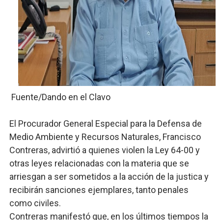
SNS y el SRSO actualizan Manual de Comunicación Inter
Osiris de León responde a Roberto Tineo y a Yeisy por 
DGPCF: 55 años sembrando desarrollo y fortaleciendo 
Operativo interagencial frena delitos ambientales y re
Fuente/Dando en el Clavo
-Propeep y Gestión Presidencial encabezan entrega co
El Procurador General Especial para la Defensa de
Medio Ambiente y Recursos Naturales, Francisco
Contreras, advirtió a quienes violen la Ley 64-00 y
otras leyes relacionadas con la materia que se
arriesgan a ser sometidos a la acción de la justica y
recibirán sanciones ejemplares, tanto penales
como civiles.
Contreras manifestó que, en los últimos tiempos la