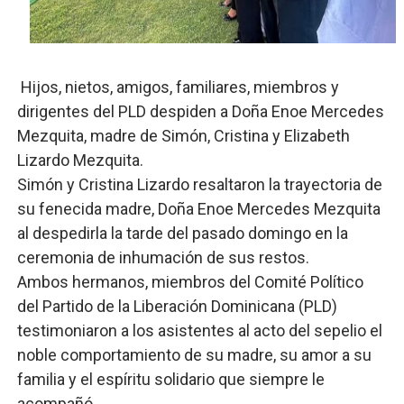
Josefa Castillo: Liderazgo y Transformación Social al F
Lee Ballester a los que se forman como agentes “Todo
Hijos, nietos, amigos, familiares, miembros y
dirigentes del PLD despiden a Doña Enoe Mercedes
Operativo Interinstitucional “Compromiso Ambiental 2.
Mezquita, madre de Simón, Cristina y Elizabeth
Trabajadores de la prensa y Obispado de la Provincia 
Lizardo Mezquita.
Simón y Cristina Lizardo resaltaron la trayectoria de
Ministerio de Cultura anuncia ganadores de Premios Anu
su fenecida madre, Doña Enoe Mercedes Mezquita
al despedirla la tarde del pasado domingo en la
ceremonia de inhumación de sus restos.
Ambos hermanos, miembros del Comité Político
del Partido de la Liberación Dominicana (PLD)
testimoniaron a los asistentes al acto del sepelio el
noble comportamiento de su madre, su amor a su
familia y el espíritu solidario que siempre le
acompañó.