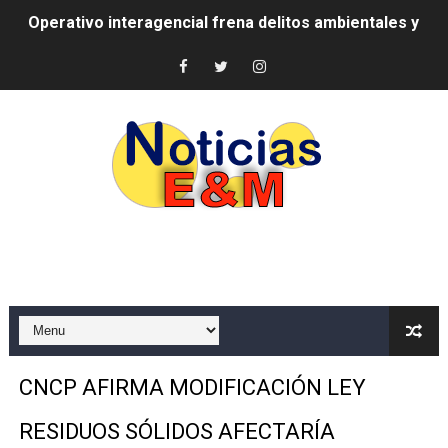
Operativo interagencial frena delitos ambientales y re
-Propeep y Gestión Presidencial encabezan entrega co
Ministerio de Defensa siembra esperanza y protege e
MICM y CECCOM retienen 213,355 galones de combustibl
Bienes Nacionales recauda más de RD 57 millones en s
Residentes en San Juan beneficiados con jornada asiste
El magistrado Henry Molina decidió no seguir en la Pre
​Domingo Plácido critica la situación económica y califi
Graduación XII Promoción Servicio Militar Voluntario
CNCP AFIRMA MODIFICACIÓN LEY
Fellito Suberví asegura en Carolina Mejía RD tiene la op
RESIDUOS SÓLIDOS AFECTARÍA