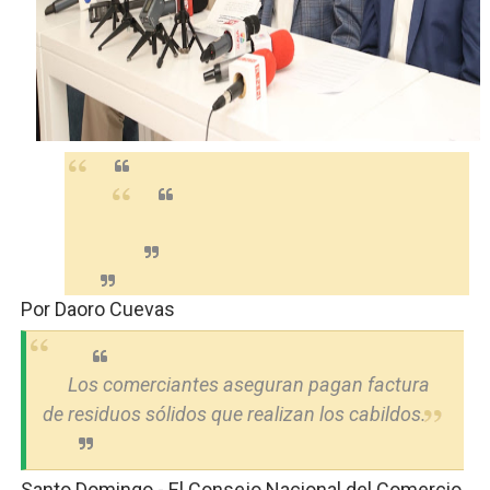
Restaurante Amigos es reconocido por sus cuatro déc
Banco Popular escala 17 posiciones en los mil mejore
SNS y el SRSO actualizan Manual de Comunicación Inter
Osiris de León responde a Roberto Tineo y a Yeisy por 
DGPCF: 55 años sembrando desarrollo y fortaleciendo 
Operativo interagencial frena delitos ambientales y re
Por Daoro Cuevas
Los comerciantes aseguran pagan factura
de residuos sólidos que realizan los cabildos.
Santo Domingo.- El Consejo Nacional del Comercio