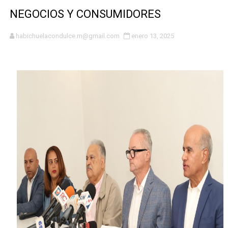
Hipótesis policial sobre atentado a balazos en la aven
NEGOCIOS Y CONSUMIDORES
CESDN urge fortalecer el sistema eléctrico ante con
habichuelacondulce.m@gmail.com
enero 13, 2025
Cacerolazos, gomas quemadas y bombas lagrimógenas:
Roberto Ángel Salcedo anuncia festival cultural para la
Roberto Ángel Salcedo anuncia festival cultural para la
Respuesta oportuna de Propeep permite a familia de L
Juramentan a Angelina Biviana Riveiro como nueva vice
DIGEIG y Liga Municipal Dominicana impulsan metas de 
Tribunal Superior Administrativo anula permisos urbaní
JCE flexibiliza renovación de cédula: adiós al orden p