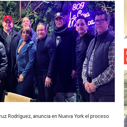
entado a balazos en la avenida Abraham Lincoln y fallecer 
sistema eléctrico ante constantes apagones en Santo Dom
as y bombas lagrimógenas: Tensión en la Fernández Domí
J
ia festival cultural para la región Este
ia festival cultural para la región Este
eep permite a familia de La Cuaba recuperar su hogar tra
ana Riveiro como nueva vicepresidenta ejecutiva de Fiduci
minicana impulsan metas de transparencia
rativo anula permisos urbanísticos del proyecto Everest To
Cruz Rodríguez, anuncia en Nueva York el proceso
 de cédula: adiós al orden por mes de nacimiento en munici