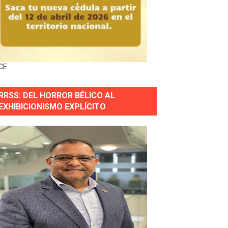
horas después
ingo Norte
nguez por apagones en Cayenas y Residencial Amalia
CE
RRSS: DEL HORROR BÉLICO AL
EXHIBICIONISMO EXPLÍCITO
s incendio
aria Reservas.
wer en Piantini
pios pequeños