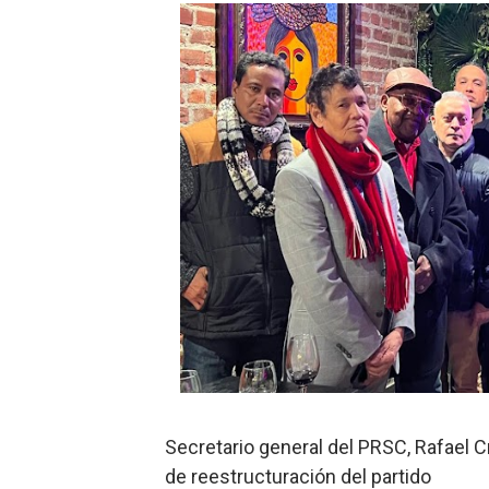
Hipótesis policial sobre at
CESDN urge fortalecer el 
Cacerolazos, gomas quemad
Roberto Ángel Salcedo anunc
Roberto Ángel Salcedo anunc
Respuesta oportuna de Prop
Juramentan a Angelina Bivi
DIGEIG y Liga Municipal Do
Tribunal Superior Administ
Secretario general del PRSC, Rafael 
JCE flexibiliza renovación
de reestructuración del partido