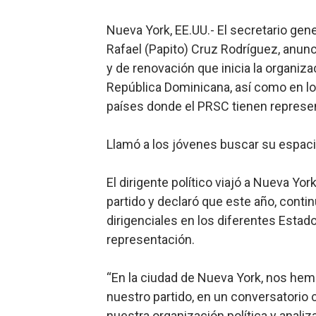
Restaurante Amigos es rec
Nueva York, EE.UU.- El secretario gene
Rafael (Papito) Cruz Rodríguez, anunc
Banco Popular escala 17 po
y de renovación que inicia la organizac
SNS y el SRSO actualizan M
República Dominicana, así como en los
países donde el PRSC tienen represe
Osiris de León responde a 
Llamó a los jóvenes buscar su espacio
DGPCF: 55 años sembrando d
El dirigente político viajó a Nueva Y
partido y declaró que este año, conti
dirigenciales en los diferentes Estad
representación.
“En la ciudad de Nueva York, nos hemo
nuestro partido, en un conversatorio 
nuestra organización política y anal