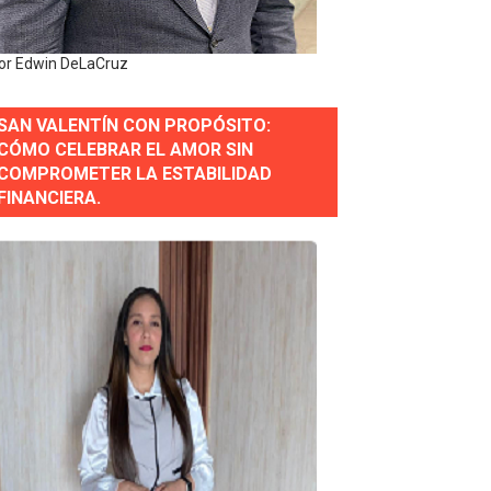
or gastronómico
or Edwin DeLaCruz
SAN VALENTÍN CON PROPÓSITO:
estión comunicacional en salud
CÓMO CELEBRAR EL AMOR SIN
COMPROMETER LA ESTABILIDAD
e Presa de Guaiguí: "Es ignorancia supina"
FINANCIERA.