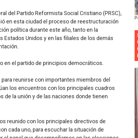
onocido por sus cuatro décadas de excelencia en el sect
ral del Partido Reformista Social Cristiano (PRSC),
P
ió en esta ciudad el proceso de reestructuración
siciones en los mil mejores bancos del mundo
ión política durante este año, tanto en la
anual de Comunicación Interna y Externa para fortalecer g
 Estados Unidos y en las filiales de los demás
ntación.
Roberto Tineo y a Yeisy por sus críticas destempladas sobr
 en el partido de principios democráticos.
esarrollo y fortaleciendo la frontera dominicana
ork para reunirse con importantes miembros del
núan los encuentros con los principales cuadros
os de la unión y de las naciones donde tienen
s reunido con los principales directivos de
con cada uno, para escuchar la situación de
izar el papel que desempeñamos en las elecciones