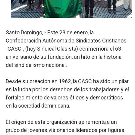
Josefa Castillo: Liderazgo y Transformación Social al F
Lee Ballester a los que se forman como agentes “Todo
Santo Domingo, - Este 28 de enero, la
Operativo Interinstitucional “Compromiso Ambiental 2.
Confederación Autónoma de Sindicatos Cristianos
-CASC-, (hoy Sindical Clasista) conmemora el 63
Trabajadores de la prensa y Obispado de la Provincia 
aniversario de su fundación, un hito en la historia
Ministerio de Cultura anuncia ganadores de Premios Anu
del sindicalismo nacional.
Desde su creación en 1962, la CASC ha sido un pilar
en la lucha por los derechos de los trabajadores y el
fortalecimiento de valores éticos y democráticos
en la sociedad dominicana.
El origen de esta organización se remonta a un
grupo de jóvenes visionarios liderados por figuras