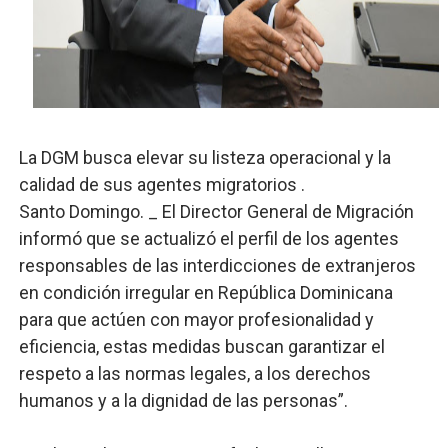
Operativo interagencial frena delitos ambientales y re
-Propeep y Gestión Presidencial encabezan entrega co
Ministerio de Defensa siembra esperanza y protege e
La DGM busca elevar su listeza operacional y la
MICM y CECCOM retienen 213,355 galones de combustibl
calidad de sus agentes migratorios .
Bienes Nacionales recauda más de RD 57 millones en s
Santo Domingo. _ El Director General de Migración
informó que se actualizó el perfil de los agentes
responsables de las interdicciones de extranjeros
en condición irregular en República Dominicana
para que actúen con mayor profesionalidad y
eficiencia, estas medidas buscan garantizar el
respeto a las normas legales, a los derechos
humanos y a la dignidad de las personas”.