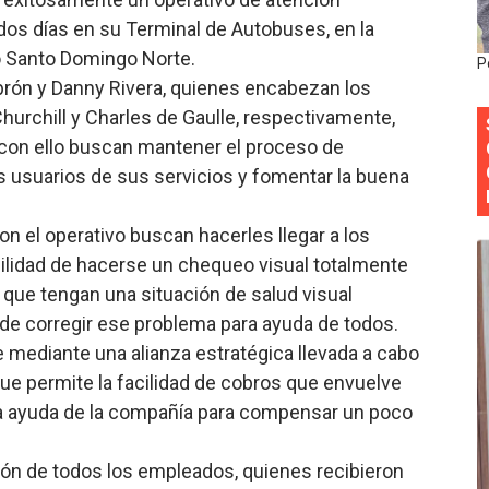
dos días en su Terminal de Autobuses, en la
anual de Comunicación Interna y Externa para fortalecer g
o Santo Domingo Norte.
P
Roberto Tineo y a Yeisy por sus críticas destempladas sobr
brón y Danny Rivera, quienes encabezan los
urchill y Charles de Gaulle, respectivamente,
esarrollo y fortaleciendo la frontera dominicana
es con ello buscan mantener el proceso de
s usuarios de sus servicios y fomentar la buena
ena delitos ambientales y recupera terrenos en zonas prote
encial encabezan entrega compensación a comerciantes impa
n el operativo buscan hacerles llegar a los
cilidad de hacerse un chequeo visual totalmente
 que tengan una situación de salud visual
d de corregir ese problema para ayuda de todos.
e mediante una alianza estratégica llevada a cabo
que permite la facilidad de cobros que envuelve
a ayuda de la compañía para compensar un poco
ción de todos los empleados, quienes recibieron