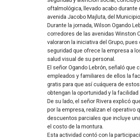
oftalmológica, llevado acabo durante 
SNS y el SRSO actualizan M
avenida Jacobo Majluta, del Municipi
Osiris de León responde a 
Durante la jornada, Wilson Ogando Le
corredores de las avenidas Winston Ch
DGPCF: 55 años sembrando d
valoraron la iniciativa del Grupo, pu
seguridad que ofrece la empresa a lo
Operativo interagencial fr
salud visual de su personal.
-Propeep y Gestión Presid
El señor Ogando Lebrón, señaló que co
empleados y familiares de ellos la fa
gratis para que así cuáquera de estos
obtengan la oportunidad y la facilida
De su lado, el señor Rivera explicó qu
por la empresa, realizan el operativo 
descuentos parciales que incluye un
el costo de la montura.
Esta actividad contó con la participa