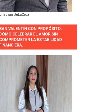
estión comunicacional en salud
or Edwin DeLaCruz
e Presa de Guaiguí: "Es ignorancia supina"
SAN VALENTÍN CON PROPÓSITO:
CÓMO CELEBRAR EL AMOR SIN
COMPROMETER LA ESTABILIDAD
gidas del país
FINANCIERA.
ctados por la obra vial, en cumplimiento de un compromis