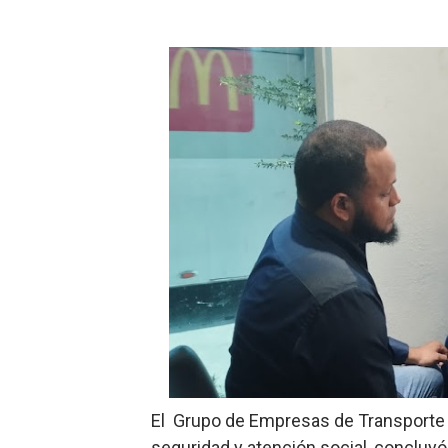
Cacerolazos, gomas quemad
Roberto Ángel Salcedo anunc
Roberto Ángel Salcedo anunc
Respuesta oportuna de Prop
Juramentan a Angelina Bivi
DIGEIG y Liga Municipal Do
Tribunal Superior Administ
JCE flexibiliza renovación
Restaurante Amigos es rec
El Grupo de Empresas de Transporte
Banco Popular escala 17 po
seguridad y atención social, concluy