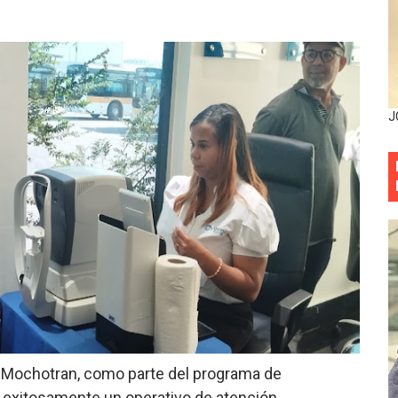
as y bombas lagrimógenas: Tensión en la Fernández Domí
ia festival cultural para la región Este
ia festival cultural para la región Este
J
eep permite a familia de La Cuaba recuperar su hogar tra
ana Riveiro como nueva vicepresidenta ejecutiva de Fiduci
minicana impulsan metas de transparencia
rativo anula permisos urbanísticos del proyecto Everest To
 de cédula: adiós al orden por mes de nacimiento en munici
onocido por sus cuatro décadas de excelencia en el sect
 Mochotran, como parte del programa de
siciones en los mil mejores bancos del mundo
ó exitosamente un operativo de atención