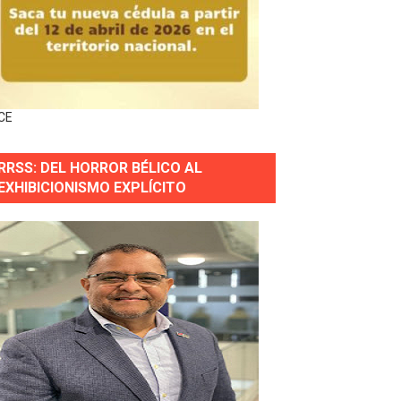
nguez por apagones en Cayenas y Residencial Amalia
CE
s incendio
RRSS: DEL HORROR BÉLICO AL
aria Reservas.
EXHIBICIONISMO EXPLÍCITO
wer en Piantini
pios pequeños
or gastronómico