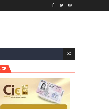
forestación en Manabao
s en lo que va de año
nidad y Ejército RD
 Justicia.
 gobierno
JCE
a primera mujer presidente de la República
horas después
ingo Norte