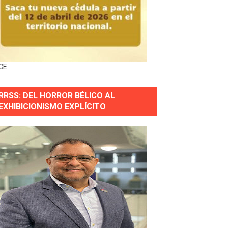
forestación en Manabao
s en lo que va de año
CE
nidad y Ejército RD
RRSS: DEL HORROR BÉLICO AL
 Justicia.
EXHIBICIONISMO EXPLÍCITO
 gobierno
a primera mujer presidente de la República
horas después
ingo Norte