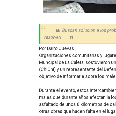
Candidato a presidente del 
Digecac realizará Primer F
Buscan solucion a los pr
Josefa Castillo: Liderazgo 
resolverl
Lee Ballester a los que se
Por Dairo Cuevas
Operativo Interinstitucion
Organizaciones comunitarias y lugareñ
Muncipal de La Caleta, sostuvieron u
(ChiChí) y un representante del Defen
objetivo de informarle sobre los males
Durante el evento, estos intercambie
males que durante años efectan la loc
asfaltado de unos 8 kilometros de cal
otras obras que hacen falta en el lugar