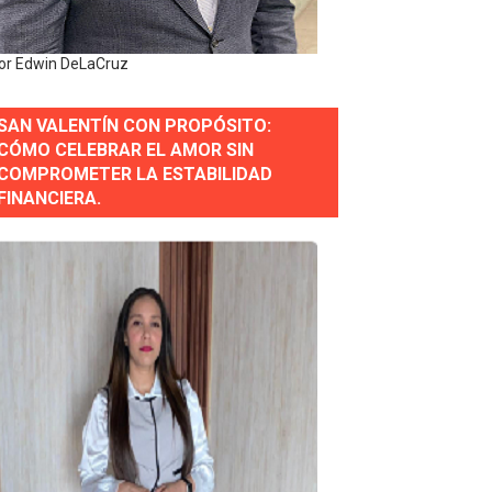
or Edwin DeLaCruz
SAN VALENTÍN CON PROPÓSITO:
CÓMO CELEBRAR EL AMOR SIN
COMPROMETER LA ESTABILIDAD
erse a normas éticas y ser garante de los derechos de la
FINANCIERA.