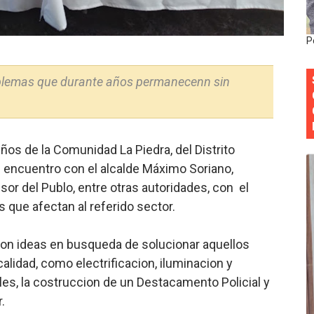
Colegio de Notarios hace llamado a la unidad.
P
estival de Plantas 2026
oblemas que durante años permanecenn sin
y Transformación Social al Frente del INAIPI
 forman como agentes “Todo el equipo de la DGM debe acog
al “Compromiso Ambiental 2.0”
os de la Comunidad La Piedra, del Distrito
n encuentro con el alcalde Máximo Soriano,
sor del Publo, entre otras autoridades, con el
 que afectan al referido sector.
ron ideas en busqueda de solucionar aquellos
alidad, como electrificacion, iluminacion y
les, la costruccion de un Destacamento Policial y
.