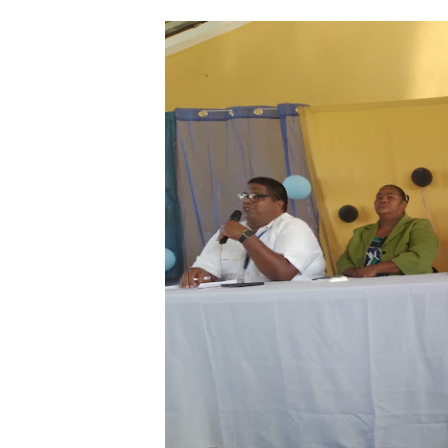
Ministerio de Defensa sie
MICM y CECCOM retienen 21
Bienes Nacionales recauda 
Residentes en San Juan ben
El magistrado Henry Molina 
​Domingo Plácido critica la 
Graduación XII Promoción Se
Fellito Suberví asegura en 
Hipótesis policial sobre at
CESDN urge fortalecer el 