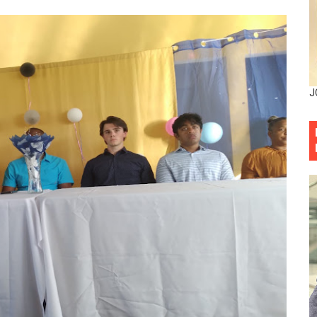
mbra esperanza y protege el agua mediante Jornada de Re
3,355 galones de combustibles y 46 millones de mercancía
más de RD 57 millones en segunda subasta pública del año
J
eficiados con jornada asistencial de Desarrollo de la Comu
decidió no seguir en la Presidencia de la Suprema Corte de
situación económica y califica de ineficiente la gestión del
rvicio Militar Voluntario
Carolina Mejía RD tiene la oportunidad histórica de elegir l
entado a balazos en la avenida Abraham Lincoln y fallecer 
sistema eléctrico ante constantes apagones en Santo Dom