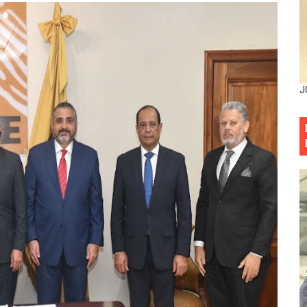
entado a balazos en la avenida Abraham Lincoln y fallecer 
sistema eléctrico ante constantes apagones en Santo Dom
as y bombas lagrimógenas: Tensión en la Fernández Domí
J
ia festival cultural para la región Este
ia festival cultural para la región Este
eep permite a familia de La Cuaba recuperar su hogar tra
ana Riveiro como nueva vicepresidenta ejecutiva de Fiduci
minicana impulsan metas de transparencia
rativo anula permisos urbanísticos del proyecto Everest To
 de cédula: adiós al orden por mes de nacimiento en munici