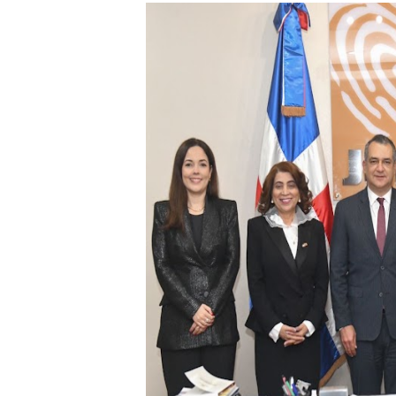
Hipótesis policial sobre at
CESDN urge fortalecer el 
Cacerolazos, gomas quemad
Roberto Ángel Salcedo anunc
Roberto Ángel Salcedo anunc
Respuesta oportuna de Prop
Juramentan a Angelina Bivi
DIGEIG y Liga Municipal Do
Tribunal Superior Administ
JCE flexibiliza renovación