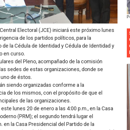
onocido por sus cuatro décadas de excelencia en el sect
P
siciones en los mil mejores bancos del mundo
Central Electoral (JCE) iniciará este próximo lunes
anual de Comunicación Interna y Externa para fortalecer g
rigencia de los partidos políticos, para la
de la Cédula de Identidad y Cédula de Identidad y
Roberto Tineo y a Yeisy por sus críticas destempladas sobr
ño en curso.
esarrollo y fortaleciendo la frontera dominicana
tulares del Pleno, acompañado de la comisión
a las sedes de estas organizaciones, donde se
a uno de éstos.
stán siendo organizadas conforme a la
ncia de los mismos, con el propósito de que el
ncipales de las organizaciones.
este lunes 20 de enero a las 4:00 p.m., en la Casa
oderno (PRM); el segundo tendrá lugar el
. en la Casa Presidencial del Partido de la