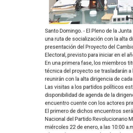
Restaurante Amigos es rec
Banco Popular escala 17 po
Santo Domingo. - El Pleno de la Junta 
SNS y el SRSO actualizan M
una ruta de socialización con la alta di
presentación del Proyecto del Cambio 
Osiris de León responde a 
Electoral, previsto para iniciar en el a
DGPCF: 55 años sembrando d
En una primera fase, los miembros ti
técnica del proyecto se trasladarán 
reunirán con la alta dirigencia de cad
Las visitas a los partidos políticos e
disponibilidad de agenda de la dirige
encuentro cuente con los actores pri
El primero de dichos encuentros será 
Nacional del Partido Revolucionario M
miércoles 22 de enero, a las 10:00 a.m