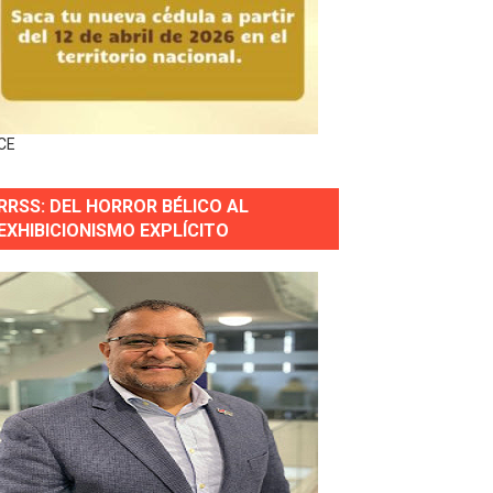
horas después
ingo Norte
nguez por apagones en Cayenas y Residencial Amalia
CE
RRSS: DEL HORROR BÉLICO AL
EXHIBICIONISMO EXPLÍCITO
s incendio
aria Reservas.
wer en Piantini
pios pequeños