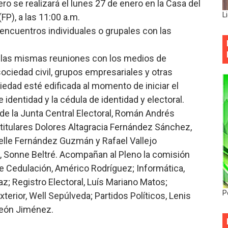
ro se realizará el lunes 27 de enero en la Casa del
L
FP), a las 11:00 a.m.
ncuentros individuales o grupales con las
á las mismas reuniones con los medios de
ociedad civil, grupos empresariales y otras
edad esté edificada al momento de iniciar el
identidad y la cédula de identidad y electoral.
 de la Junta Central Electoral, Román Andrés
titulares Dolores Altagracia Fernández Sánchez,
elle Fernández Guzmán y Rafael Vallejo
al, Sonne Beltré. Acompañan al Pleno la comisión
de Cedulación, Américo Rodríguez; Informática,
íaz; Registro Electoral, Luís Mariano Matos;
P
terior, Well Sepúlveda; Partidos Políticos, Lenis
León Jiménez.