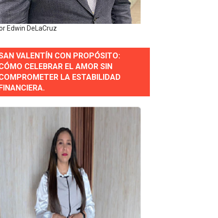
or gastronómico
or Edwin DeLaCruz
SAN VALENTÍN CON PROPÓSITO:
estión comunicacional en salud
CÓMO CELEBRAR EL AMOR SIN
COMPROMETER LA ESTABILIDAD
e Presa de Guaiguí: "Es ignorancia supina"
FINANCIERA.