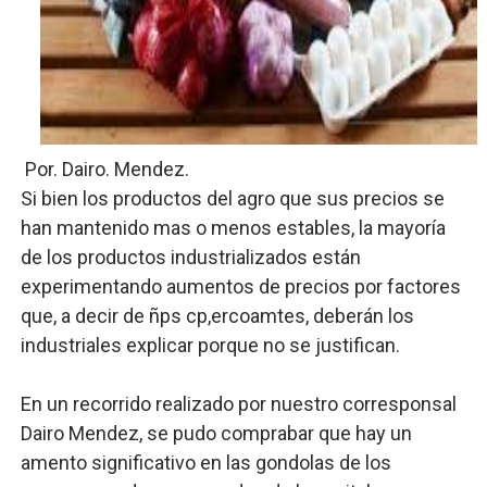
Lee Ballester a los que se forman como agentes “Todo
Operativo Interinstitucional “Compromiso Ambiental 2.
Trabajadores de la prensa y Obispado de la Provincia 
Por. Dairo. Mendez.
Ministerio de Cultura anuncia ganadores de Premios Anu
Si bien los productos del agro que sus precios se
Más de 180 dirigentes sindicales de las Américas se re
han mantenido mas o menos estables, la mayoría
de los productos industrializados están
experimentando aumentos de precios por factores
que, a decir de ñps cp,ercoamtes
, deberán los
industriales explicar porque no se justifican.
En un recorrido realizado por nuestro corresponsal
Dairo Mendez, se pudo comprabar que hay un
amento significativo en las gondolas de los