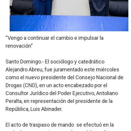
Trabajadores de la prensa y Obispado de la Provincia 
Ministerio de Cultura anuncia ganadores de Premios Anu
Más de 180 dirigentes sindicales de las Américas se re
“Vengo a continuar el cambio e impulsar la
renovación”
Restaurante Amigos es reconocido por sus cuatro déc
Banco Popular escala 17 posiciones en los mil mejore
Santo Domingo.- El sociólogo y catedrático
Alejandro Abreu, fue juramentado este miércoles
como el nuevo presidente del Consejo Nacional de
Drogas (CND), en un acto encabezado por el
Consultor Jurídico del Poder Ejecutivo, Antoliano
Peralta, en representación del presidente de la
República, Luis Abinader.
El acto de traspaso de mando se efectuó en la