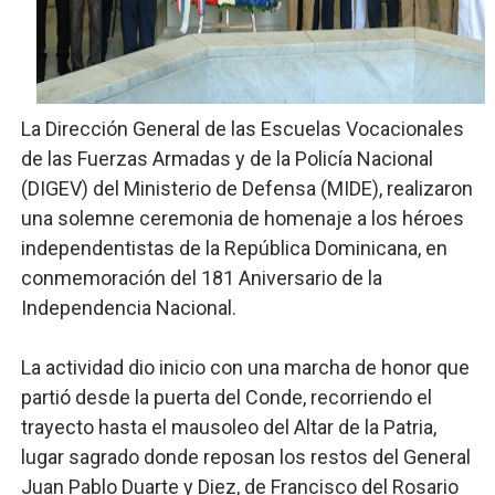
Trabajadores de la prensa y Obispado de la Provincia 
Ministerio de Cultura anuncia ganadores de Premios Anu
La Dirección General de las Escuelas Vocacionales
Más de 180 dirigentes sindicales de las Américas se re
de las Fuerzas Armadas y de la Policía Nacional
Restaurante Amigos es reconocido por sus cuatro déc
(DIGEV) del Ministerio de Defensa (MIDE), realizaron
una solemne ceremonia de homenaje a los héroes
Banco Popular escala 17 posiciones en los mil mejore
independentistas de la República Dominicana, en
conmemoración del 181 Aniversario de la
Independencia Nacional.
La actividad dio inicio con una marcha de honor que
partió desde la puerta del Conde, recorriendo el
trayecto hasta el mausoleo del Altar de la Patria,
lugar sagrado donde reposan los restos del General
Juan Pablo Duarte y Diez, de Francisco del Rosario