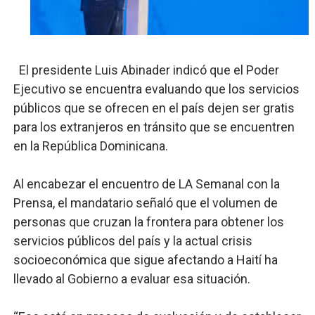
Digecac realizará Primer Festival de Plantas 2026
Josefa Castillo: Liderazgo y Transformación Social al F
El presidente Luis Abinader indicó que el Poder
Lee Ballester a los que se forman como agentes “Todo
Ejecutivo se encuentra evaluando que los servicios
públicos que se ofrecen en el país dejen ser gratis
Operativo Interinstitucional “Compromiso Ambiental 2.
para los extranjeros en tránsito que se encuentren
en la República Dominicana.
Trabajadores de la prensa y Obispado de la Provincia 
Al encabezar el encuentro de LA Semanal con la
Prensa, el mandatario señaló que el volumen de
personas que cruzan la frontera para obtener los
servicios públicos del país y la actual crisis
socioeconómica que sigue afectando a Haití ha
llevado al Gobierno a evaluar esa situación.