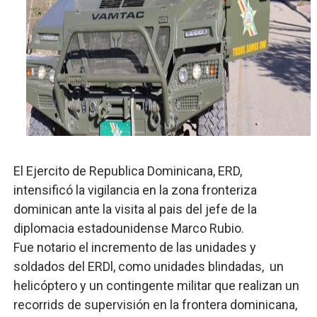
Restaurante Amigos es reconocido por sus cuatro déc
Banco Popular escala 17 posiciones en los mil mejore
SNS y el SRSO actualizan Manual de Comunicación Inter
Osiris de León responde a Roberto Tineo y a Yeisy por 
DGPCF: 55 años sembrando desarrollo y fortaleciendo 
El Ejercito de Republica Dominicana, ERD,
intensificó la vigilancia en la zona fronteriza
dominican ante la visita al pais del jefe de la
diplomacia estadounidense Marco Rubio.
Fue notario el incremento de las unidades y
soldados del ERDl, como unidades
blindadas, un
helicóptero y un contingente militar que realizan un
recorrids de supervisión en la frontera dominicana,