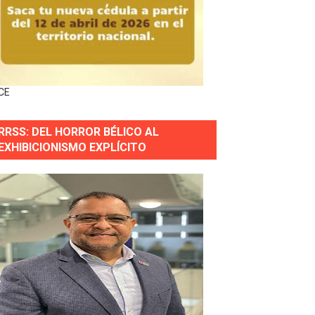
gidas del país
ctados por la obra vial, en cumplimiento de un compromis
CE
forestación en Manabao
RRSS: DEL HORROR BÉLICO AL
s en lo que va de año
EXHIBICIONISMO EXPLÍCITO
nidad y Ejército RD
 Justicia.
 gobierno