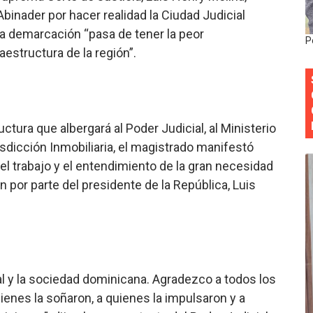
Abinader por hacer realidad la Ciudad Judicial
 DASAC garantizan alimentación de miles de voluntarios 
la demarcación “pasa de tener la peor
P
ecuperar fuerza gremial y fortalecer seccional del Distrito
raestructura de la región”.
 su nueva cúpula directiva con Abinader a la cabeza
Colegio de Notarios hace llamado a la unidad.
uctura que albergará al Poder Judicial, al Ministerio
estival de Plantas 2026
risdicción Inmobiliaria, el magistrado manifestó
n el trabajo y el entendimiento de la gran necesidad
n por parte del presidente de la República, Luis
al y la sociedad dominicana. Agradezco a todos los
ienes la soñaron, a quienes la impulsaron y a