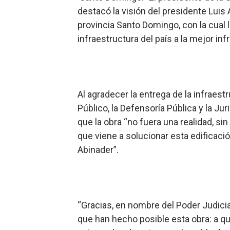
destacó la visión del presidente Luis 
Comedores Comunitarios de
provincia Santo Domingo, con la cual 
UNTC inicia ofensiva para r
infraestructura del país a la mejor inf
PRM escogerá este domingo
Candidato a presidente del 
Al agradecer la entrega de la infraestr
Digecac realizará Primer F
Público, la Defensoría Pública y la Ju
que la obra “no fuera una realidad, si
que viene a solucionar esta edificació
Abinader”.
“Gracias, en nombre del Poder Judici
que han hecho posible esta obra: a qu