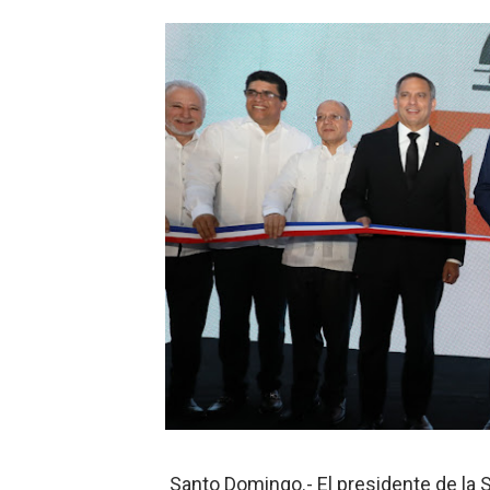
DGPCF: 55 años sembrando d
Operativo interagencial fr
-Propeep y Gestión Presid
Ministerio de Defensa sie
MICM y CECCOM retienen 21
Bienes Nacionales recauda 
Residentes en San Juan ben
El magistrado Henry Molina 
​Domingo Plácido critica la 
Graduación XII Promoción Se
Santo Domingo.- El presidente de la S