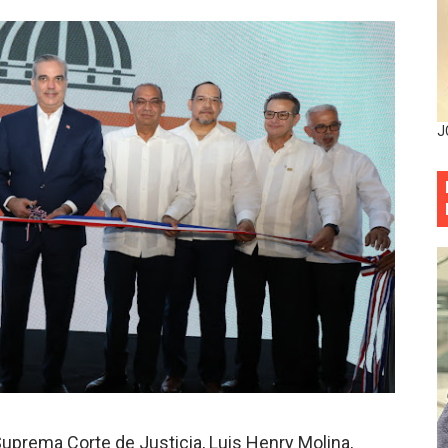
esarrollo y fortaleciendo la frontera dominicana
ena delitos ambientales y recupera terrenos en zonas prote
encial encabezan entrega compensación a comerciantes impa
J
mbra esperanza y protege el agua mediante Jornada de Re
3,355 galones de combustibles y 46 millones de mercancía
más de RD 57 millones en segunda subasta pública del año
eficiados con jornada asistencial de Desarrollo de la Comu
decidió no seguir en la Presidencia de la Suprema Corte de
situación económica y califica de ineficiente la gestión del
rvicio Militar Voluntario
uprema Corte de Justicia, Luis Henry Molina,