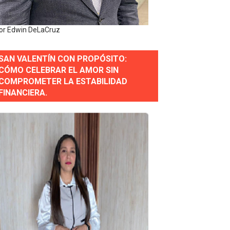
y personal de los XXV Juegos Centroamericanos y del Cari
or Edwin DeLaCruz
 Nacional
SAN VALENTÍN CON PROPÓSITO:
CÓMO CELEBRAR EL AMOR SIN
COMPROMETER LA ESTABILIDAD
FINANCIERA.