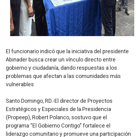
Digecac realizará Primer Festival de Plantas 2026
Josefa Castillo: Liderazgo y Transformación Social al F
Lee Ballester a los que se forman como agentes “Todo
Operativo Interinstitucional “Compromiso Ambiental 2.
El funcionario indicó que la iniciativa del presidente
Abinader busca crear un vínculo directo entre
Trabajadores de la prensa y Obispado de la Provincia 
gobierno y ciudadanía, dando respuestas a los
problemas que afectan a las comunidades más
vulnerables
Santo Domingo, RD.-El director de Proyectos
Estratégicos y Especiales de la Presidencia
(Propeep), Robert Polanco, sostuvo que el
programa “El Gobierno Contigo” fortalece el
liderazgo comunitario y promueve una participación