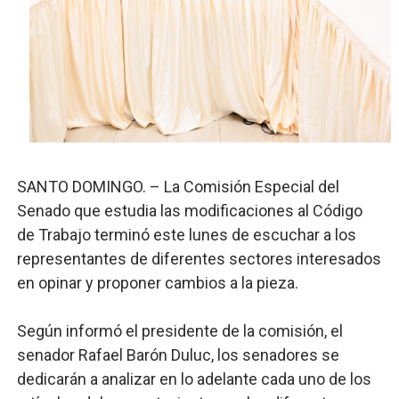
SNS y el SRSO actualizan Manual de Comunicación Inter
Osiris de León responde a Roberto Tineo y a Yeisy por 
DGPCF: 55 años sembrando desarrollo y fortaleciendo 
Operativo interagencial frena delitos ambientales y re
-Propeep y Gestión Presidencial encabezan entrega co
SANTO DOMINGO. – La Comisión Especial del
Senado que estudia las modificaciones al Código
de Trabajo terminó este lunes de escuchar a los
representantes de diferentes sectores interesados
en opinar y proponer cambios a la pieza.
Según informó el presidente de la comisión, el
senador Rafael Barón Duluc, los senadores se
dedicarán a analizar en lo adelante cada uno de los