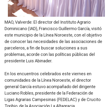
Comedores Comunitarios de DASAC garantizan alimenta
UNTC inicia ofensiva para recuperar fuerza gremial y fo
MAO, Valverde: El director del Instituto Agrario
PRM escogerá este domingo su nueva cúpula directiva 
Dominicano (IAD), Francisco Guillermo García, visitó
este municipio de la Línea Noroeste, con el objetivo
Candidato a presidente del Colegio de Notarios hace ll
de conocer las necesidades de las asociaciones de
parceleros, a fin de buscar soluciones a sus
Digecac realizará Primer Festival de Plantas 2026
problemas, acorde con las políticas públicas del
Josefa Castillo: Liderazgo y Transformación Social al F
presidente Luis Abinader.
En los encuentros celebrados este viernes en
comunidades de la Línea Noroeste, el director
general García estuvo acompañado del dirigente
Luciano Robles, presidente de la Federación de
Ligas Agrarias Campesinas (FEDELAC) y de Crucito
Toribio, de la Asociación La Altagracia.