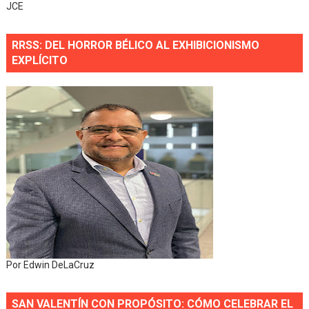
JCE
RRSS: DEL HORROR BÉLICO AL EXHIBICIONISMO
EXPLÍCITO
Por Edwin DeLaCruz
SAN VALENTÍN CON PROPÓSITO: CÓMO CELEBRAR EL