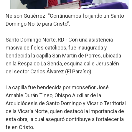
Restaurante Amigos es reconocido por sus cuatro déc
Nelson Gutiérrez: “Continuamos forjando un Santo
Banco Popular escala 17 posiciones en los mil mejore
Domingo Norte para Cristo”.
SNS y el SRSO actualizan Manual de Comunicación Inter
Santo Domingo Norte, RD - Con una asistencia
masiva de fieles católicos, fue inaugurada y
Osiris de León responde a Roberto Tineo y a Yeisy por 
bendecida la capilla San Martin de Porres, ubicada
DGPCF: 55 años sembrando desarrollo y fortaleciendo 
en la Respaldo La Senda, esquina calle Jerusalén
del sector Carlos Álvarez (El Paraíso).
La capilla fue bendecida por monseñor José
Amable Durán Tineo, Obispo Auxiliar de la
Arquidiócesis de Santo Domingo y Vicario Territorial
de la Vicaría Norte, quien destacó la importancia de
esta obra, la cual aseguró contribuye a fortalecer la
fe en Cristo.