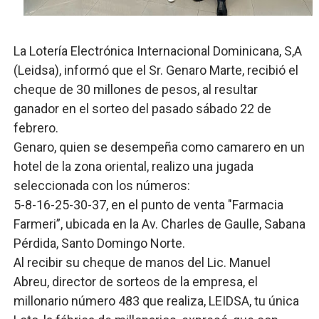
Comedores Comunitarios de DASAC garantizan alimenta
La Lotería Electrónica Internacional Dominicana, S,A
UNTC inicia ofensiva para recuperar fuerza gremial y fo
(Leidsa), informó que el Sr. Genaro Marte, recibió el
PRM escogerá este domingo su nueva cúpula directiva 
cheque de 30 millones de pesos, al resultar
ganador en el sorteo del pasado sábado 22 de
Candidato a presidente del Colegio de Notarios hace ll
febrero.
Genaro, quien se desempeña como camarero en un
Digecac realizará Primer Festival de Plantas 2026
hotel de la zona oriental, realizo una jugada
seleccionada con los números:
5-8-16-25-30-37, en el punto de venta "Farmacia
Farmeri”, ubicada en la Av. Charles de Gaulle, Sabana
Pérdida, Santo Domingo Norte.
Al recibir su cheque de manos del Lic. Manuel
Abreu, director de sorteos de la empresa, el
millonario número 483 que realiza, LEIDSA, tu única