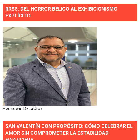
RRSS: DEL HORROR BÉLICO AL EXHIBICIONISMO
EXPLÍCITO
Por Edwin DeLaCruz
SAN VALENTÍN CON PROPÓSITO: CÓMO CELEBRAR EL
AMOR SIN COMPROMETER LA ESTABILIDAD
FINANCIERA.