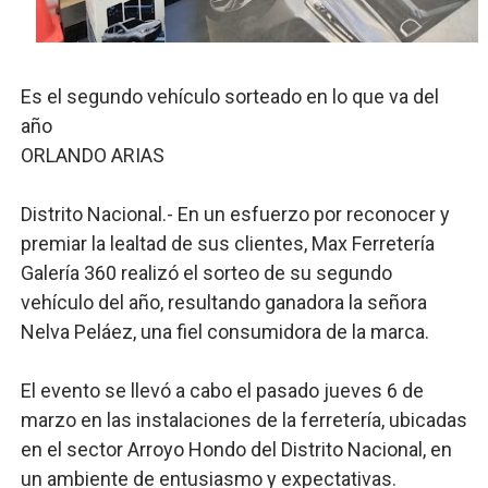
Banco Popular escala 17 posiciones en los mil mejore
SNS y el SRSO actualizan Manual de Comunicación Inter
Es el segundo vehículo sorteado en lo que va del
año
Osiris de León responde a Roberto Tineo y a Yeisy por 
ORLANDO ARIAS
DGPCF: 55 años sembrando desarrollo y fortaleciendo 
Distrito Nacional.- En un esfuerzo por reconocer y
Operativo interagencial frena delitos ambientales y re
premiar la lealtad de sus clientes, Max Ferretería
Galería 360 realizó el sorteo de su segundo
vehículo del año, resultando ganadora la señora
Nelva Peláez, una fiel consumidora de la marca.
El evento se llevó a cabo el pasado jueves 6 de
marzo en las instalaciones de la ferretería, ubicadas
en el sector Arroyo Hondo del Distrito Nacional, en
un ambiente de entusiasmo y expectativas.