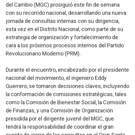
del Cambio (MGC) prosiguió este fin de semana
Candidato a presidente del Colegio de Notarios hace ll
con su recorrido nacional, desarrollando una nueva
jornada de consultas internas con su dirigencia,
Digecac realizará Primer Festival de Plantas 2026
esta vez en el Distrito Nacional, como parte de su
Josefa Castillo: Liderazgo y Transformación Social al F
estrategia de organización y fortalecimiento de
cara a los próximos procesos internos del Partido
Lee Ballester a los que se forman como agentes “Todo
Revolucionario Moderno (PRM).
Operativo Interinstitucional “Compromiso Ambiental 2.
Durante el encuentro, encabezado por el presidente
nacional del movimiento, el ingeniero Eddy
Guerrero, se tomaron decisiones claves, incluyendo
la conformación de comisiones estratégicas, tales
como la Comisión de Bienestar Social, la Comisión
de Finanzas, y una Comisión de Organización
presidida por el dirigente juvenil del MGC, que
tendrá la responsabilidad de coordinar el gran
evento de cierre de las consultas en el Gran Santo