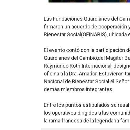
Lee Ballester a los que se
Las Fundaciones Guardianes del Camb
Operativo Interinstitucion
firmaron un acuerdo de cooperación y
Trabajadores de la prensa 
Bienestar Social(OFINABIS), ubicada e
Ministerio de Cultura anun
El evento contó con la participación d
Guardianes del Cambio,del Magiter Be
Más de 180 dirigentes sindi
Raymundo Roth Internacional, design
oficina a la Dra. Amador. Estuvieron t
Nacional de Bienestar Social él Señor
demás miembros integrantes.
Entre los puntos estipulados se resal
los operativos dirigidos a las comuni
la rama francesa de la legendaria famili