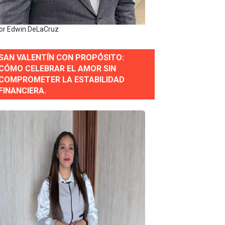
erse a normas éticas y ser garante de los derechos de la
or Edwin DeLaCruz
SAN VALENTÍN CON PROPÓSITO:
 Estratégica para Impulsar el Desarrollo de Santo Domingo
CÓMO CELEBRAR EL AMOR SIN
COMPROMETER LA ESTABILIDAD
e Historia 2025
FINANCIERA.
ra fortalecer el diálogo social y el trabajo decente