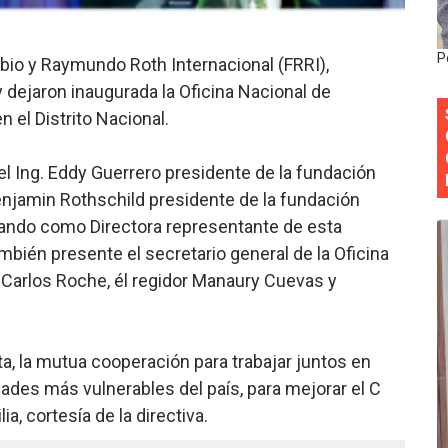
 forman como agentes “Todo el equipo de la DGM debe acog
P
io y Raymundo Roth Internacional (FRRI),
al “Compromiso Ambiental 2.0”
 dejaron inaugurada la Oficina Nacional de
y Obispado de la Provincia Santo Domingo Acuerdan Alianza
n el Distrito Nacional.
cia ganadores de Premios Anuales de Literatura 2026 y el d
el Ing. Eddy Guerrero presidente de la fundación
njamin Rothschild presidente de la fundación
cales de las Américas se reúnen en República Dominicana pa
ando como Directora representante de esta
ambién presente el secretario general de la Oficina
 Carlos Roche, él regidor Manaury Cuevas y
ta, la mutua cooperación para trabajar juntos en
dades más vulnerables del país, para mejorar el C
a, cortesía de la directiva.