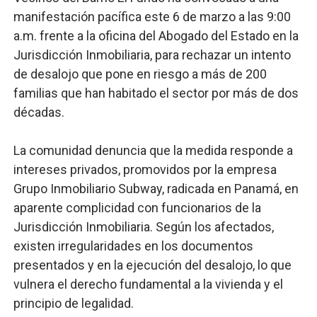
manifestación pacífica este 6 de marzo a las 9:00
Lee Ballester a los que se forman como agentes “Todo
a.m. frente a la oficina del Abogado del Estado en la
Operativo Interinstitucional “Compromiso Ambiental 2.
Jurisdicción Inmobiliaria, para rechazar un intento
de desalojo que pone en riesgo a más de 200
Trabajadores de la prensa y Obispado de la Provincia 
familias que han habitado el sector por más de dos
décadas.
Ministerio de Cultura anuncia ganadores de Premios Anu
Más de 180 dirigentes sindicales de las Américas se re
La comunidad denuncia que la medida responde a
intereses privados, promovidos por la empresa
Grupo Inmobiliario Subway, radicada en Panamá, en
aparente complicidad con funcionarios de la
Jurisdicción Inmobiliaria. Según los afectados,
existen irregularidades en los documentos
presentados y en la ejecución del desalojo, lo que
vulnera el derecho fundamental a la vivienda y el
principio de legalidad.