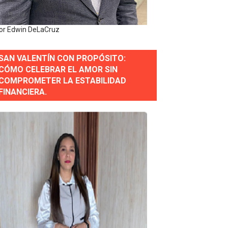
or gastronómico
or Edwin DeLaCruz
SAN VALENTÍN CON PROPÓSITO:
estión comunicacional en salud
CÓMO CELEBRAR EL AMOR SIN
COMPROMETER LA ESTABILIDAD
e Presa de Guaiguí: "Es ignorancia supina"
FINANCIERA.