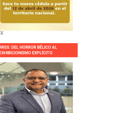
horas después
ingo Norte
nguez por apagones en Cayenas y Residencial Amalia
CE
RRSS: DEL HORROR BÉLICO AL
EXHIBICIONISMO EXPLÍCITO
s incendio
aria Reservas.
wer en Piantini
pios pequeños