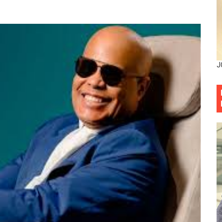
entado a balazos en la avenida Abraham Lincoln y fallecer 
sistema eléctrico ante constantes apagones en Santo Dom
as y bombas lagrimógenas: Tensión en la Fernández Domí
J
ia festival cultural para la región Este
ia festival cultural para la región Este
eep permite a familia de La Cuaba recuperar su hogar tra
ana Riveiro como nueva vicepresidenta ejecutiva de Fiduci
minicana impulsan metas de transparencia
rativo anula permisos urbanísticos del proyecto Everest To
 de cédula: adiós al orden por mes de nacimiento en munici