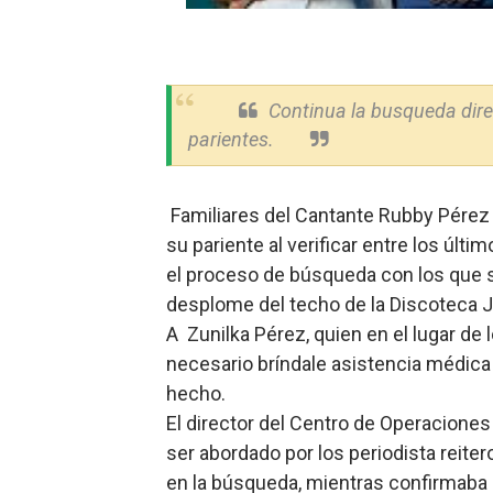
Restaurante Amigos es rec
Banco Popular escala 17 po
Continua la busqueda dire
SNS y el SRSO actualizan M
parientes.
Osiris de León responde a 
Familiares del Cantante Rubby Pérez 
DGPCF: 55 años sembrando d
su pariente al verificar entre los ú
el proceso de búsqueda con los que se
desplome del techo de la Discoteca J
A Zunilka Pérez, quien en el lugar de 
necesario bríndale asistencia médica 
hecho.
El director del Centro de Operacione
ser abordado por los periodista reite
en la búsqueda, mientras confirmaba s