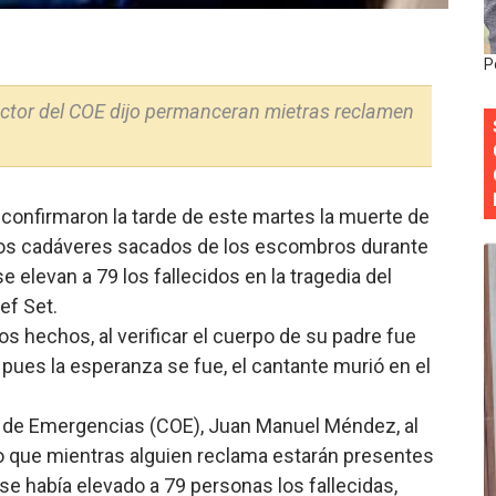
onocido por sus cuatro décadas de excelencia en el sect
P
siciones en los mil mejores bancos del mundo
ctor del COE dijo permanceran mietras reclamen
anual de Comunicación Interna y Externa para fortalecer g
Roberto Tineo y a Yeisy por sus críticas destempladas sobr
confirmaron la tarde de este martes la muerte de
esarrollo y fortaleciendo la frontera dominicana
ltimos cadáveres sacados de los escombros durante
 elevan a 79 los fallecidos en la tragedia del
ef Set.
los hechos, al verificar el cuerpo de su padre fue
pues la esperanza se fue, el cantante murió en el
s de Emergencias (COE), Juan Manuel Méndez, al
ro que mientras alguien reclama estarán presentes
e había elevado a 79 personas los fallecidas,