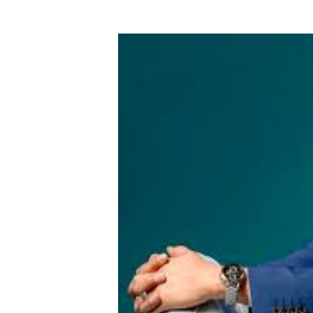
Hipótesis policial sobre at
CESDN urge fortalecer el 
Cacerolazos, gomas quemad
Roberto Ángel Salcedo anunc
Roberto Ángel Salcedo anunc
Respuesta oportuna de Prop
Juramentan a Angelina Bivi
DIGEIG y Liga Municipal Do
Tribunal Superior Administ
JCE flexibiliza renovación