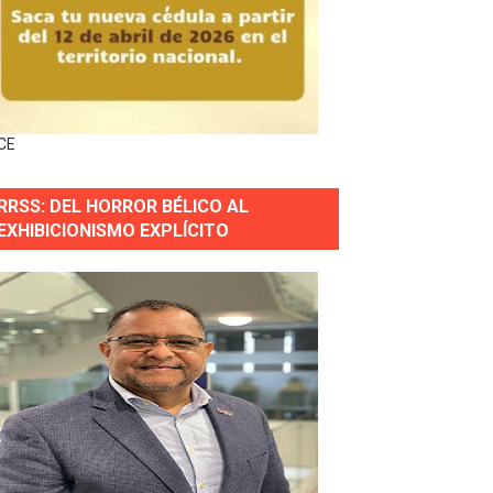
forestación en Manabao
s en lo que va de año
CE
nidad y Ejército RD
RRSS: DEL HORROR BÉLICO AL
 Justicia.
EXHIBICIONISMO EXPLÍCITO
 gobierno
a primera mujer presidente de la República
horas después
ingo Norte