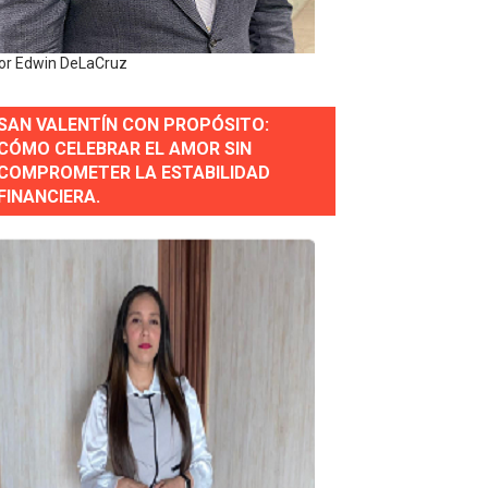
or Edwin DeLaCruz
SAN VALENTÍN CON PROPÓSITO:
CÓMO CELEBRAR EL AMOR SIN
COMPROMETER LA ESTABILIDAD
erse a normas éticas y ser garante de los derechos de la
FINANCIERA.