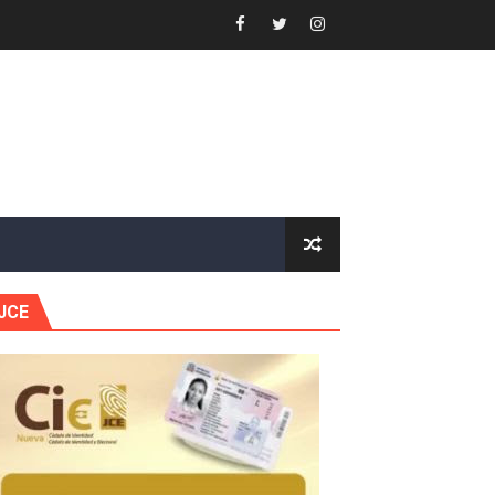
 Estratégica para Impulsar el Desarrollo de Santo Domingo
e Historia 2025
ra fortalecer el diálogo social y el trabajo decente
or gastronómico
estión comunicacional en salud
JCE
e Presa de Guaiguí: "Es ignorancia supina"
gidas del país
ctados por la obra vial, en cumplimiento de un compromis