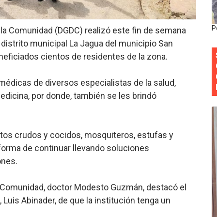
Colegio de Notarios hace llamado a la unidad.
P
e la Comunidad (DGDC) realizó este fin de semana
estival de Plantas 2026
 distrito municipal La Jagua del municipio San
eficiados cientos de residentes de la zona.
y Transformación Social al Frente del INAIPI
 forman como agentes “Todo el equipo de la DGM debe acog
médicas de diversos especialistas de la salud,
medicina, por donde, también se les brindó
al “Compromiso Ambiental 2.0”
os crudos y cocidos, mosquiteros, estufas y
forma de continuar llevando soluciones
ones.
 la Comunidad, doctor Modesto Guzmán, destacó el
, Luis Abinader, de que la institución tenga un