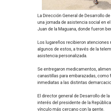
Candidato a presidente del 
La Dirección General de Desarrollo d
Digecac realizará Primer F
una jornada de asistencia social en el
Juan de la Maguana, donde fueron ben
Josefa Castillo: Liderazgo 
Lee Ballester a los que se
Los lugareños recibieron atenciones 
algunos de estos, a través de la tele
Operativo Interinstitucion
asistencia personalizada.
Se entregaron medicamentos, aliment
canastillas para embarazadas, como 
inmediatas a las distintas demarcaci
El director general de Desarrollo de
interés del presidente de la República
vínculo más cercano con la gente.