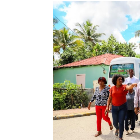
Ministerio de Defensa sie
MICM y CECCOM retienen 21
Bienes Nacionales recauda 
Residentes en San Juan ben
El magistrado Henry Molina 
​Domingo Plácido critica la 
Graduación XII Promoción Se
Fellito Suberví asegura en 
Hipótesis policial sobre at
CESDN urge fortalecer el 