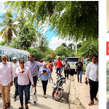
mbra esperanza y protege el agua mediante Jornada de Re
3,355 galones de combustibles y 46 millones de mercancía
más de RD 57 millones en segunda subasta pública del año
J
eficiados con jornada asistencial de Desarrollo de la Comu
decidió no seguir en la Presidencia de la Suprema Corte de
situación económica y califica de ineficiente la gestión del
rvicio Militar Voluntario
Carolina Mejía RD tiene la oportunidad histórica de elegir l
entado a balazos en la avenida Abraham Lincoln y fallecer 
sistema eléctrico ante constantes apagones en Santo Dom