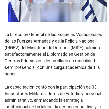
Operativo Interinstitucional “Compromiso Ambiental 2.
Trabajadores de la prensa y Obispado de la Provincia 
Ministerio de Cultura anuncia ganadores de Premios Anu
La Dirección General de las Escuelas Vocacionales
Más de 180 dirigentes sindicales de las Américas se re
de las Fuerzas Armadas y de la Policía Nacional
(DIGEV) del Ministerio de Defensa (MIDE) culminó
Restaurante Amigos es reconocido por sus cuatro déc
satisfactoriamente el Diplomado en Gestión de
Centros Educativos, desarrollado en modalidad
semi presencial, con una carga académica de 110
horas.
La capacitación contó con la participación de 33
Inspectores Militares, Jefes de Estudio y personal
administrativo, enmarcando la estrategia
institucional de fortalecer la gestión educativa y la