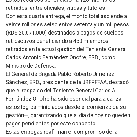
retirados, entre oficiales, viudas y tutores.
Banco Popular escala 17 posiciones en los mil mejore
Con esta cuarta entrega, el monto total asciende a
SNS y el SRSO actualizan Manual de Comunicación Inter
veinte millones seiscientos setenta y un mil pesos
(RD$ 20,671,000) destinados a pagos de sueldos
Osiris de León responde a Roberto Tineo y a Yeisy por 
retroactivos beneficiando a 450 miembros
retirados en la actual gestión del Teniente General
DGPCF: 55 años sembrando desarrollo y fortaleciendo 
Carlos Antonio Fernández Onofre, ERD., como
Operativo interagencial frena delitos ambientales y re
Ministro de Defensa.
El General de Brigada Pablo Roberto Jiménez
-Propeep y Gestión Presidencial encabezan entrega co
Sánchez, ERD., presidente de la JRFPFFAA, destacó
que el respaldo del Teniente General Carlos A.
Fernández Onofre ha sido esencial para alcanzar
estos logros —iniciados desde el comienzo de su
gestión—, garantizando que al día de hoy no queden
pagos pendientes por este concepto.
Estas entregas reafirman el compromiso de la