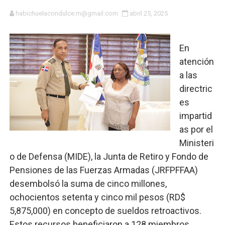
CESDN urge fortalecer el sistema eléctrico ante con
habichuelacondulce.m@gmail.com
abril 25, 2025
Cacerolazos, gomas quemadas y bombas lagrimógenas:
En
Roberto Ángel Salcedo anuncia festival cultural para la
atención
a las
Roberto Ángel Salcedo anuncia festival cultural para la
directric
es
Respuesta oportuna de Propeep permite a familia de L
impartid
Juramentan a Angelina Biviana Riveiro como nueva vice
as por el
Ministeri
DIGEIG y Liga Municipal Dominicana impulsan metas de 
o de Defensa (MIDE), la Junta de Retiro y Fondo de
Pensiones de las Fuerzas Armadas (JRFPFFAA)
Tribunal Superior Administrativo anula permisos urbaní
desembolsó la suma de cinco millones,
JCE flexibiliza renovación de cédula: adiós al orden p
ochocientos setenta y cinco mil pesos (RD$
5,875,000) en concepto de sueldos retroactivos.
Restaurante Amigos es reconocido por sus cuatro déc
Estos recursos beneficiaron a 128 miembros