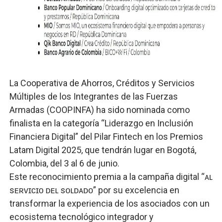
El PRM renueva su cúpula directiva: Luis Abinader asum
Fellito Suberví inspecciona obras en las “villas” y pide
Comedores Comunitarios de DASAC garantizan alimenta
UNTC inicia ofensiva para recuperar fuerza gremial y fo
La Cooperativa de Ahorros, Créditos y Servicios
Múltiples de los Integrantes de las Fuerzas
PRM escogerá este domingo su nueva cúpula directiva 
Armadas (COOPINFA) ha sido nominada como
finalista en la categoría “Liderazgo en Inclusión
Candidato a presidente del Colegio de Notarios hace ll
Financiera Digital” del Pilar Fintech en los Premios
Latam Digital 2025, que tendrán lugar en Bogotá,
Colombia, del 3 al 6 de junio.
Este reconocimiento premia a la campaña digital “ᴀʟ
sᴇʀᴠɪᴄɪᴏ ᴅᴇʟ sᴏʟᴅᴀᴅᴏ” por su excelencia en
transformar la experiencia de los asociados con un
ecosistema tecnológico integrador y