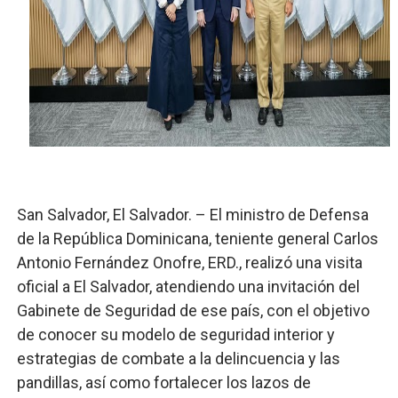
Restaurante Amigos es reconocido por sus cuatro déc
Banco Popular escala 17 posiciones en los mil mejore
SNS y el SRSO actualizan Manual de Comunicación Inter
Osiris de León responde a Roberto Tineo y a Yeisy por 
DGPCF: 55 años sembrando desarrollo y fortaleciendo 
San Salvador, El Salvador. – El ministro de Defensa
de la República Dominicana, teniente general Carlos
Antonio Fernández Onofre, ERD., realizó una visita
oficial a El Salvador, atendiendo una invitación del
Gabinete de Seguridad de ese país, con el objetivo
de conocer su modelo de seguridad interior y
estrategias de combate a la delincuencia y las
pandillas, así como fortalecer los lazos de