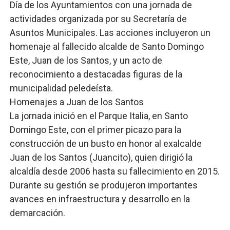
Día de los Ayuntamientos con una jornada de
Operativo interagencial frena delitos ambientales y re
actividades organizada por su Secretaría de
Asuntos Municipales. Las acciones incluyeron un
-Propeep y Gestión Presidencial encabezan entrega co
homenaje al fallecido alcalde de Santo Domingo
Este, Juan de los Santos, y un acto de
Ministerio de Defensa siembra esperanza y protege e
reconocimiento a destacadas figuras de la
MICM y CECCOM retienen 213,355 galones de combustibl
municipalidad peledeísta.
Homenajes a Juan de los Santos
Bienes Nacionales recauda más de RD 57 millones en s
La jornada inició en el Parque Italia, en Santo
Domingo Este, con el primer picazo para la
construcción de un busto en honor al exalcalde
Juan de los Santos (Juancito), quien dirigió la
alcaldía desde 2006 hasta su fallecimiento en 2015.
Durante su gestión se produjeron importantes
avances en infraestructura y desarrollo en la
demarcación.