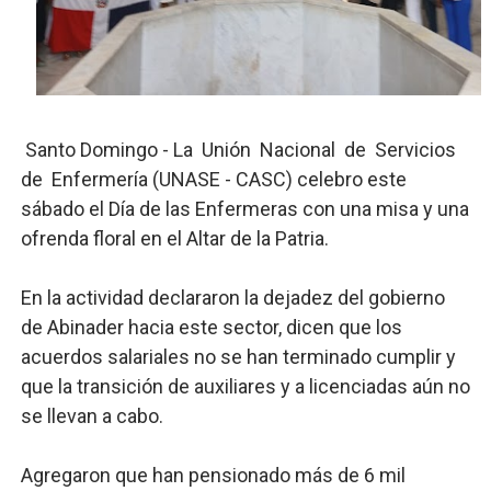
Lee Ballester a los que se forman como agentes “Todo
Operativo Interinstitucional “Compromiso Ambiental 2.
Trabajadores de la prensa y Obispado de la Provincia 
Santo Domingo - La Unión Nacional de Servicios
Ministerio de Cultura anuncia ganadores de Premios Anu
de Enfermería (UNASE - CASC) celebro este
sábado el Día de las Enfermeras con una misa y una
Más de 180 dirigentes sindicales de las Américas se re
ofrenda floral en el Altar de la Patria.
En la actividad declararon la dejadez del gobierno
de Abinader hacia este sector, dicen que los
acuerdos salariales no se han terminado cumplir y
que la transición de auxiliares y a licenciadas aún no
se llevan a cabo.
Agregaron que han pensionado más de 6 mil