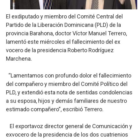
Operativo Interinstitucional “Compromiso Ambiental 2.
El exdiputado y miembro del Comité Central del
Trabajadores de la prensa y Obispado de la Provincia 
Partido de la Liberación Dominicana (PLD) de la
provincia Barahona, doctor Víctor Manuel Terrero,
Ministerio de Cultura anuncia ganadores de Premios Anu
lamentó este miércoles el fallecimiento del ex
vocero de la presidencia Roberto Rodríguez
Más de 180 dirigentes sindicales de las Américas se re
Marchena.
Restaurante Amigos es reconocido por sus cuatro déc
“Lamentamos con profundo dolor el fallecimiento
del compañero y miembro del Comité Político del
PLD, y extendió esta nota de sentidas condolencias
a su esposa, hijos y demás familiares de nuestro
estimado compañero”, escribió Terrero.
El exportavoz director general de Comunicación y
exvocero de la presidencia de los dos cuatrienios