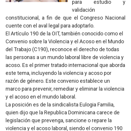
para estudio y
Operativo interagencial frena delitos ambientales y re
validación
constitucional, a fin de que el Congreso Nacional
-Propeep y Gestión Presidencial encabezan entrega co
cuente con el aval legal para adoptarlo.
El Artículo 190 de la OIT, también conocido como el
Ministerio de Defensa siembra esperanza y protege e
Convenio sobre la Violencia y el Acoso en el Mundo
MICM y CECCOM retienen 213,355 galones de combustibl
del Trabajo (C190), reconoce el derecho de todas
las personas a un mundo laboral libre de violencia y
Bienes Nacionales recauda más de RD 57 millones en s
acoso. Es el primer tratado internacional que aborda
este tema, incluyendo la violencia y acoso por
razón de género. Este convenio establece un
marco para prevenir, remediar y eliminar la violencia
y el acoso en el mundo laboral.
La posición es de la sindicalista Eulogia Familia,
quien dijo que la Republica Dominicana carece de
legislación que prevenga, sancione o repare la
violencia y el acoso laboral, siendo el convenio 190