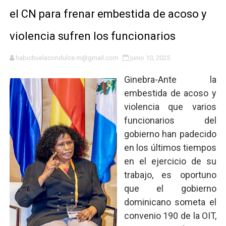
el CN para frenar embestida de acoso y
Respuesta oportuna de Propeep permite a familia de L
violencia sufren los funcionarios
Juramentan a Angelina Biviana Riveiro como nueva vice
DIGEIG y Liga Municipal Dominicana impulsan metas de 
habichuelacondulce.m@gmail.com
junio 10, 2025
Ginebra-Ante la
Tribunal Superior Administrativo anula permisos urbaní
embestida de acoso y
JCE flexibiliza renovación de cédula: adiós al orden p
violencia que varios
funcionarios del
Restaurante Amigos es reconocido por sus cuatro déc
gobierno han padecido
en los últimos tiempos
Banco Popular escala 17 posiciones en los mil mejore
en el ejercicio de su
SNS y el SRSO actualizan Manual de Comunicación Inter
trabajo, es oportuno
que el gobierno
Osiris de León responde a Roberto Tineo y a Yeisy por 
dominicano someta el
convenio 190 de la OIT,
DGPCF: 55 años sembrando desarrollo y fortaleciendo 