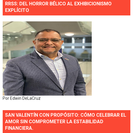
RRSS: DEL HORROR BÉLICO AL EXHIBICIONISMO
EXPLÍCITO
Por Edwin DeLaCruz
SAN VALENTÍN CON PROPÓSITO: CÓMO CELEBRAR EL
AMOR SIN COMPROMETER LA ESTABILIDAD
FINANCIERA.