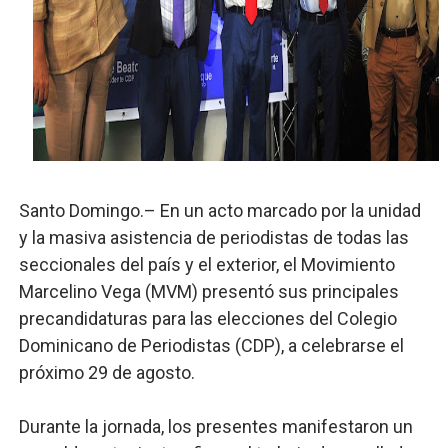
UNTC inicia ofensiva para recuperar fuerza gremial y fo
PRM escogerá este domingo su nueva cúpula directiva 
Candidato a presidente del Colegio de Notarios hace ll
Digecac realizará Primer Festival de Plantas 2026
Josefa Castillo: Liderazgo y Transformación Social al F
Santo Domingo.– En un acto marcado por la unidad
y la masiva asistencia de periodistas de todas las
seccionales del país y el exterior, el Movimiento
Marcelino Vega (MVM) presentó sus principales
precandidaturas para las elecciones del Colegio
Dominicano de Periodistas (CDP), a celebrarse el
próximo 29 de agosto.
Durante la jornada, los presentes manifestaron un