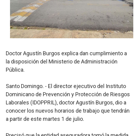
El PRM renueva su cúpula directiva: Luis Abinader asum
Fellito Suberví inspecciona obras en las “villas” y pide
Comedores Comunitarios de DASAC garantizan alimenta
UNTC inicia ofensiva para recuperar fuerza gremial y fo
Doctor Agustín Burgos explica dan cumplimiento a
la disposición del Ministerio de Administración
PRM escogerá este domingo su nueva cúpula directiva 
Pública.
Santo Domingo. - El director ejecutivo del Instituto
Dominicano de Prevención y Protección de Riesgos
Laborales (IDOPPRIL), doctor Agustín Burgos, dio a
conocer los nuevos horarios de trabajo que tendrán
a partir de este martes 1 de julio.
Precisó que la entidad aseguradora tomó la medida