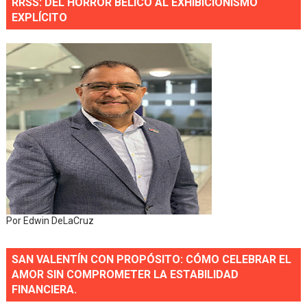
RRSS: DEL HORROR BÉLICO AL EXHIBICIONISMO
EXPLÍCITO
Por Edwin DeLaCruz
SAN VALENTÍN CON PROPÓSITO: CÓMO CELEBRAR EL
AMOR SIN COMPROMETER LA ESTABILIDAD
FINANCIERA.