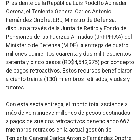
Presidente de la República Luis Rodolfo Abinader
Trabajadores de la prensa y Obispado de la Provincia 
Corona, el Teniente General Carlos Antonio
Fernández Onofre, ERD, Ministro de Defensa,
Ministerio de Cultura anuncia ganadores de Premios Anu
dispuso a través de la Junta de Retiro y Fondo de
Pensiones de las Fuerzas Armadas (JRFPFFAA) del
Más de 180 dirigentes sindicales de las Américas se re
Ministerio de Defensa (MIDE) la entrega de cuatro
Restaurante Amigos es reconocido por sus cuatro déc
millones quinientos cuarenta y dos mil trescientos
setenta y cinco pesos (RD$4,542,375) por concepto
Banco Popular escala 17 posiciones en los mil mejore
de pagos retroactivos. Estos recursos beneficiaron
a ciento treinta (130) miembros retirados, viudas y
tutores.
Con esta sexta entrega, el monto total asciende a
más de veintinueve millones de pesos destinados
a pagos de sueldos retroactivos beneficiando 667
miembros retirados en la actual gestión del
Teniente General Carlos Antonio Fernández Onofre,