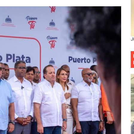
as y bombas lagrimógenas: Tensión en la Fernández Domí
ia festival cultural para la región Este
ia festival cultural para la región Este
J
eep permite a familia de La Cuaba recuperar su hogar tra
ana Riveiro como nueva vicepresidenta ejecutiva de Fiduci
minicana impulsan metas de transparencia
rativo anula permisos urbanísticos del proyecto Everest To
 de cédula: adiós al orden por mes de nacimiento en munici
onocido por sus cuatro décadas de excelencia en el sect
siciones en los mil mejores bancos del mundo