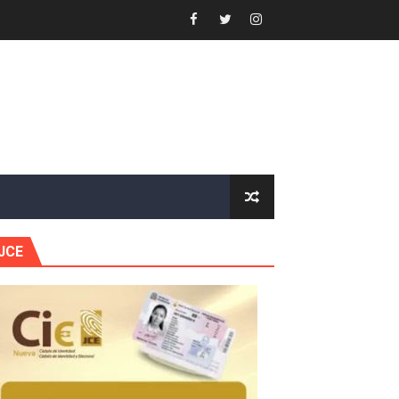
forestación en Manabao
s en lo que va de año
nidad y Ejército RD
 Justicia.
 gobierno
JCE
a primera mujer presidente de la República
horas después
ingo Norte