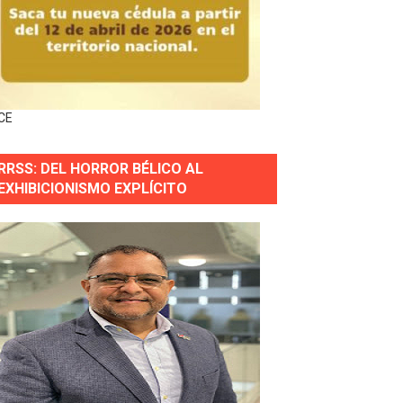
nguez por apagones en Cayenas y Residencial Amalia
CE
s incendio
RRSS: DEL HORROR BÉLICO AL
aria Reservas.
EXHIBICIONISMO EXPLÍCITO
wer en Piantini
pios pequeños
or gastronómico