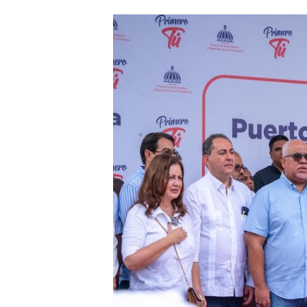
Cacerolazos, gomas quemad
Roberto Ángel Salcedo anunc
Roberto Ángel Salcedo anunc
Respuesta oportuna de Prop
Juramentan a Angelina Bivi
DIGEIG y Liga Municipal Do
Tribunal Superior Administ
JCE flexibiliza renovación
Restaurante Amigos es rec
Banco Popular escala 17 po