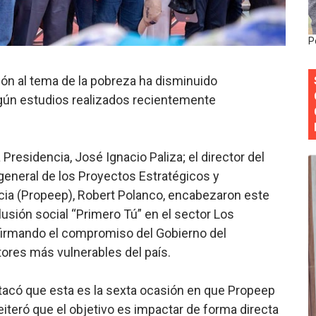
anual de Comunicación Interna y Externa para fortalecer g
P
Roberto Tineo y a Yeisy por sus críticas destempladas sobr
ión al tema de la pobreza ha disminuido
esarrollo y fortaleciendo la frontera dominicana
egún estudios realizados recientemente
ena delitos ambientales y recupera terrenos en zonas prote
encial encabezan entrega compensación a comerciantes impa
 Presidencia, José Ignacio Paliza; el director del
 general de los Proyectos Estratégicos y
cia (Propeep), Robert Polanco, encabezaron este
usión social “Primero Tú” en el sector Los
firmando el compromiso del Gobierno del
tores más vulnerables del país.
tacó que esta es la sexta ocasión en que Propeep
 reiteró que el objetivo es impactar de forma directa