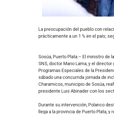
SNS y el SRSO actualizan M
Osiris de León responde a 
La preocupación del pueblo con relac
DGPCF: 55 años sembrando d
prácticamente a un 1 % en el país; s
Operativo interagencial fr
-Propeep y Gestión Presid
Sosúa, Puerto Plata.– El ministro de la
SNS, doctor Mario Lama, y el director
Programas Especiales de la Presiden
sábado una concurrida jornada de incl
Charamicos, municipio de Sosúa, rea
presidente Luis Abinader con los sec
Durante su intervención, Polanco des
llega a la provincia de Puerto Plata, y