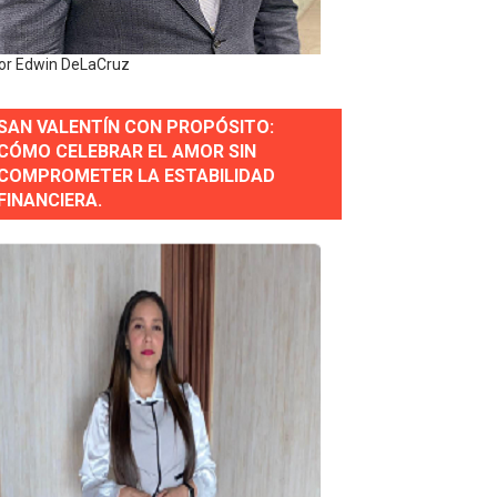
estión comunicacional en salud
or Edwin DeLaCruz
e Presa de Guaiguí: "Es ignorancia supina"
SAN VALENTÍN CON PROPÓSITO:
CÓMO CELEBRAR EL AMOR SIN
COMPROMETER LA ESTABILIDAD
gidas del país
FINANCIERA.
ctados por la obra vial, en cumplimiento de un compromis