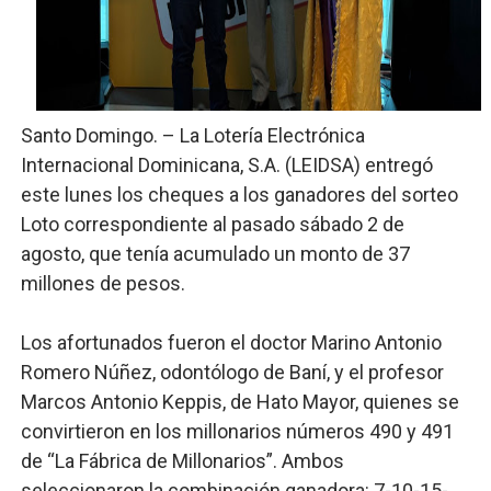
Candidato a presidente del Colegio de Notarios hace ll
Digecac realizará Primer Festival de Plantas 2026
Josefa Castillo: Liderazgo y Transformación Social al F
Santo Domingo. – La Lotería Electrónica
Internacional Dominicana, S.A. (LEIDSA) entregó
Lee Ballester a los que se forman como agentes “Todo
este lunes los cheques a los ganadores del sorteo
Loto correspondiente al pasado sábado 2 de
Operativo Interinstitucional “Compromiso Ambiental 2.
agosto, que tenía acumulado un monto de 37
millones de pesos.
Los afortunados fueron el doctor Marino Antonio
Romero Núñez, odontólogo de Baní, y el profesor
Marcos Antonio Keppis, de Hato Mayor, quienes se
convirtieron en los millonarios números 490 y 491
de “La Fábrica de Millonarios”. Ambos
seleccionaron la combinación ganadora: 7-10-15-