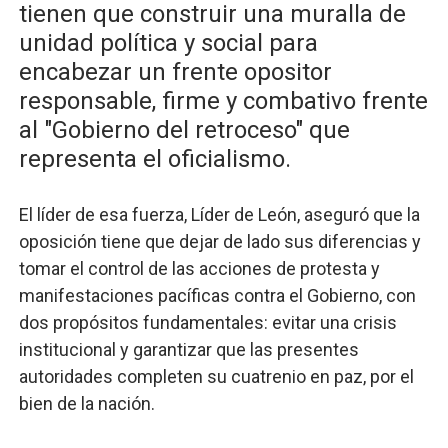
tienen que construir una muralla de
Candidato a presidente del Colegio de Notarios hace ll
unidad política y social para
encabezar un frente opositor
Digecac realizará Primer Festival de Plantas 2026
responsable, firme y combativo frente
Josefa Castillo: Liderazgo y Transformación Social al F
al "Gobierno del retroceso" que
representa el oficialismo.
Lee Ballester a los que se forman como agentes “Todo
Operativo Interinstitucional “Compromiso Ambiental 2.
El líder de esa fuerza, Líder de León, aseguró que la
oposición tiene que dejar de lado sus diferencias y
tomar el control de las acciones de protesta y
manifestaciones pacíficas contra el Gobierno, con
dos propósitos fundamentales: evitar una crisis
institucional y garantizar que las presentes
autoridades completen su cuatrenio en paz, por el
bien de la nación.