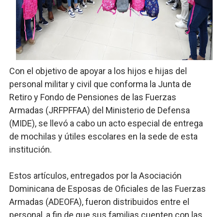
Candidato a presidente del Colegio de Notarios hace ll
Digecac realizará Primer Festival de Plantas 2026
Josefa Castillo: Liderazgo y Transformación Social al F
Con el objetivo de apoyar a los hijos e hijas del
Lee Ballester a los que se forman como agentes “Todo
personal militar y civil que conforma la Junta de
Retiro y Fondo de Pensiones de las Fuerzas
Operativo Interinstitucional “Compromiso Ambiental 2.
Armadas (JRFPFFAA) del Ministerio de Defensa
(MIDE), se llevó a cabo un acto especial de entrega
de mochilas y útiles escolares en la sede de esta
institución.
Estos artículos, entregados por la Asociación
Dominicana de Esposas de Oficiales de las Fuerzas
Armadas (ADEOFA), fueron distribuidos entre el
personal, a fin de que sus familias cuenten con las