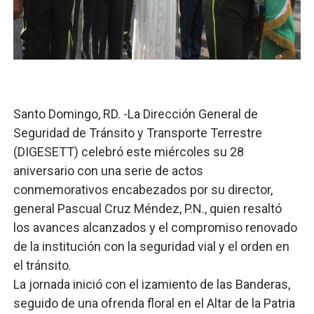
Candidato a presidente del Colegio de Notarios hace ll
Digecac realizará Primer Festival de Plantas 2026
Josefa Castillo: Liderazgo y Transformación Social al F
Santo Domingo, RD. -La Dirección General de
Lee Ballester a los que se forman como agentes “Todo
Seguridad de Tránsito y Transporte Terrestre
Operativo Interinstitucional “Compromiso Ambiental 2.
(DIGESETT) celebró este miércoles su 28
aniversario con una serie de actos
conmemorativos encabezados por su director,
general Pascual Cruz Méndez, P.N., quien resaltó
los avances alcanzados y el compromiso renovado
de la institución con la seguridad vial y el orden en
el tránsito.
La jornada inició con el izamiento de las Banderas,
seguido de una ofrenda floral en el Altar de la Patria