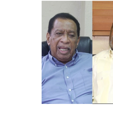
CESDN urge fortalecer el 
Cacerolazos, gomas quemad
Roberto Ángel Salcedo anunc
Roberto Ángel Salcedo anunc
Respuesta oportuna de Prop
Juramentan a Angelina Bivi
DIGEIG y Liga Municipal Do
Tribunal Superior Administ
JCE flexibiliza renovación
Restaurante Amigos es rec