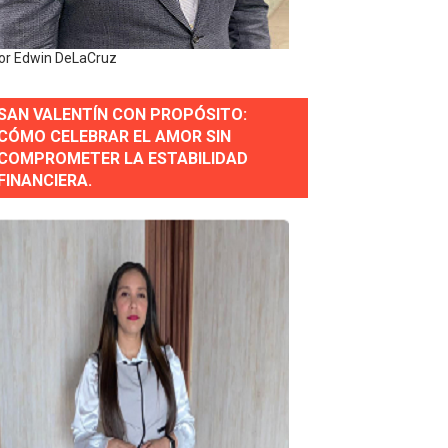
or Edwin DeLaCruz
estión comunicacional en salud
SAN VALENTÍN CON PROPÓSITO:
e Presa de Guaiguí: "Es ignorancia supina"
CÓMO CELEBRAR EL AMOR SIN
COMPROMETER LA ESTABILIDAD
FINANCIERA.
gidas del país
ctados por la obra vial, en cumplimiento de un compromis