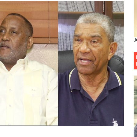
sistema eléctrico ante constantes apagones en Santo Dom
as y bombas lagrimógenas: Tensión en la Fernández Domí
ia festival cultural para la región Este
J
ia festival cultural para la región Este
eep permite a familia de La Cuaba recuperar su hogar tra
ana Riveiro como nueva vicepresidenta ejecutiva de Fiduci
minicana impulsan metas de transparencia
rativo anula permisos urbanísticos del proyecto Everest To
 de cédula: adiós al orden por mes de nacimiento en munici
onocido por sus cuatro décadas de excelencia en el sect