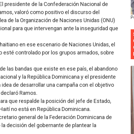
 presidente de la Confederación Nacional de
siciones en los mil mejores bancos del mundo
mos, valoró como positivo el discurso del
P
lea de la Organización de Naciones Unidas (ONU)
anual de Comunicación Interna y Externa para fortalecer g
ional para que intervengan ante la inseguridad que
Roberto Tineo y a Yeisy por sus críticas destempladas sobr
 haitiano en ese escenario de Naciones Unidas, el
esarrollo y fortaleciendo la frontera dominicana
o esté controlado por los grupos armados, sobre
ena delitos ambientales y recupera terrenos en zonas prote
de las bandas que existe en ese país, el abandono
encial encabezan entrega compensación a comerciantes impa
acional y la República Dominicana y el presidente
idea de desarrollar una campaña con el objetivo
, declaró Ramos.
para que respalde la posición del jefe de Estado,
Haití no está en República Dominicana.
ecretario general de la Federación Dominicana de
 la decisión del gobernante de plantear la
.