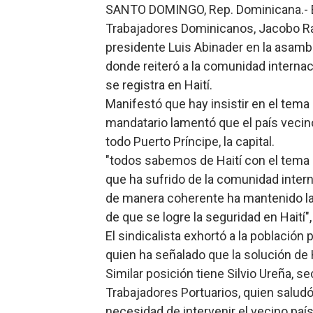
SANTO DOMINGO, Rep. Dominicana.- El
Banco Popular escala 17 po
Trabajadores Dominicanos, Jacobo Ra
presidente Luis Abinader en la asamb
SNS y el SRSO actualizan M
donde reiteró a la comunidad internac
Osiris de León responde a 
se registra en Haití.
Manifestó que hay insistir en el tema
DGPCF: 55 años sembrando d
mandatario lamentó que el país vecin
todo Puerto Príncipe, la capital.
Operativo interagencial fr
"todos sabemos de Haití con el tema 
-Propeep y Gestión Presid
que ha sufrido de la comunidad intern
de manera coherente ha mantenido la 
de que se logre la seguridad en Haití"
El sindicalista exhortó a la población 
quien ha señalado que la solución de 
Similar posición tiene Silvio Ureña, s
Trabajadores Portuarios, quien saludó
necesidad de intervenir el vecino país