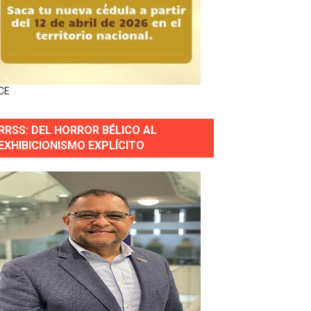
ingo Norte
nguez por apagones en Cayenas y Residencial Amalia
CE
RRSS: DEL HORROR BÉLICO AL
s incendio
EXHIBICIONISMO EXPLÍCITO
aria Reservas.
wer en Piantini
pios pequeños
or gastronómico